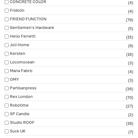
CONCRETE COLOR
(4)
Fridolin
(4)
FRIEND FUNCTION
(79)
Gentlemen's Hardware
(5)
Helio Ferretti
(15)
Joli Home
(9)
Kersten
(16)
Locomocean
(3)
Mana Fabric
(4)
OMY
(3)
Partisanpress
(36)
Rex London
(70)
Robotime
(27)
SP Candle
(2)
Studio ROOF
(18)
Suck UK
(7)