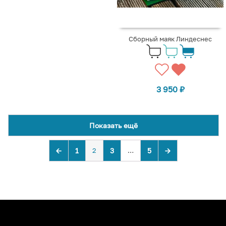
Сборный маяк Линдеснес
3 950
₽
Показать ещё
←
1
2
3
…
5
→