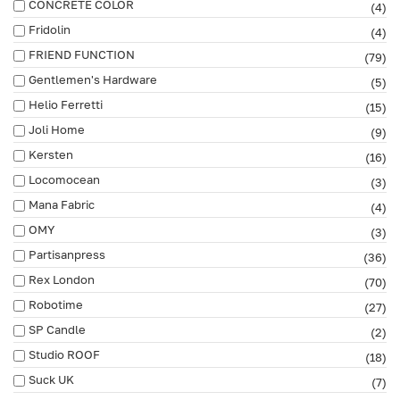
CONCRETE COLOR
(4)
Fridolin
(4)
FRIEND FUNCTION
(79)
Gentlemen's Hardware
(5)
Helio Ferretti
(15)
Joli Home
(9)
Kersten
(16)
Locomocean
(3)
Mana Fabric
(4)
OMY
(3)
Partisanpress
(36)
Rex London
(70)
Robotime
(27)
SP Candle
(2)
Studio ROOF
(18)
Suck UK
(7)