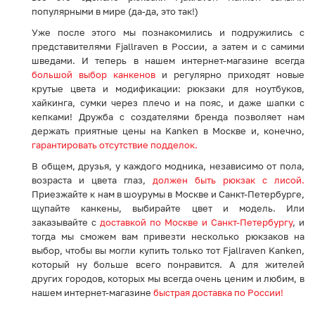
популярными в мире (да-да, это так!)
Уже после этого мы познакомились и подружились с
представителями Fjallraven в России, а затем и с самими
шведами. И теперь в нашем интернет-магазине всегда
большой выбор канкенов
и регулярно приходят новые
крутые цвета и модификации: рюкзаки для ноутбуков,
хайкинга, сумки через плечо и на пояс, и даже шапки с
кепками! Дружба с создателями бренда позволяет нам
держать приятные цены на Kanken в Москве и, конечно,
гарантировать отсутствие подделок.
В общем, друзья, у каждого модника, независимо от пола,
возраста и цвета глаз,
должен быть рюкзак с лисой.
Приезжайте к нам в шоурумы в Москве и Санкт-Петербурге,
щупайте канкены, выбирайте цвет и модель. Или
заказывайте с
доставкой по Москве и Санкт-Петербургу
, и
тогда мы сможем вам привезти несколько рюкзаков на
выбор, чтобы вы могли купить только тот Fjallraven Kanken,
который ну больше всего понравится. А для жителей
других городов, которых мы всегда очень ценим и любим, в
нашем интернет-магазине
быстрая доставка по России!