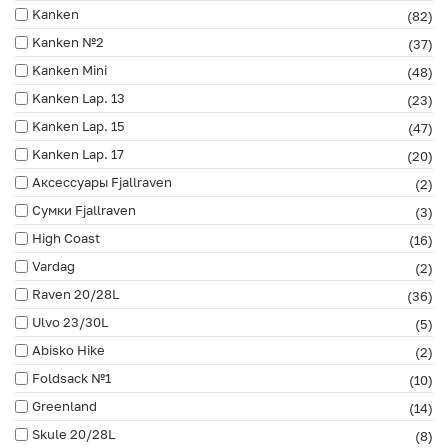
Kanken
(82)
Kanken №2
(37)
Kanken Mini
(48)
Kanken Lap. 13
(23)
Kanken Lap. 15
(47)
Kanken Lap. 17
(20)
Аксессуары Fjallraven
(2)
Сумки Fjallraven
(3)
High Coast
(16)
Vardag
(2)
Raven 20/28L
(36)
Ulvo 23/30L
(5)
Abisko Hike
(2)
Foldsack №1
(10)
Greenland
(14)
Skule 20/28L
(8)