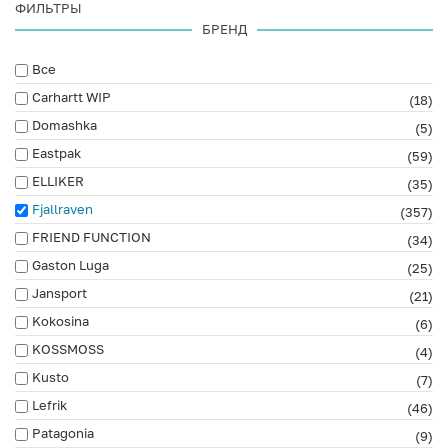
ФИЛЬТРЫ
БРЕНД
Все
Carhartt WIP
(18)
Domashka
(5)
Eastpak
(59)
ELLIKER
(35)
Fjallraven
(357)
FRIEND FUNCTION
(34)
Gaston Luga
(25)
Jansport
(21)
Kokosina
(6)
KOSSMOSS
(4)
Kusto
(7)
Lefrik
(46)
Patagonia
(9)