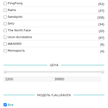
PinqPonq
(52)
Rains
(37)
Sandqvist
(118)
SHU
(34)
The North Face
(10)
Ucon Acrobatics
(97)
WANDRD
(6)
Молодость
(4)
ЦЕНА
МОДЕЛЬ FJALLRAVEN
Все