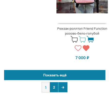
Рюкзак-роллтоп Friend Function
розово-бело-голубой
7 000
₽
Показать ещё
1
2
→