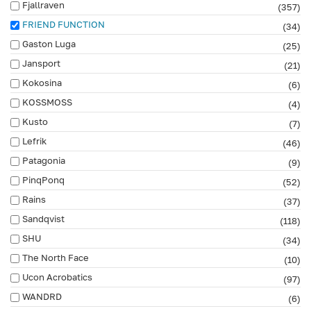
Fjallraven
(357)
FRIEND FUNCTION
(34)
Gaston Luga
(25)
Jansport
(21)
Kokosina
(6)
KOSSMOSS
(4)
Kusto
(7)
Lefrik
(46)
Patagonia
(9)
PinqPonq
(52)
Rains
(37)
Sandqvist
(118)
SHU
(34)
The North Face
(10)
Ucon Acrobatics
(97)
WANDRD
(6)