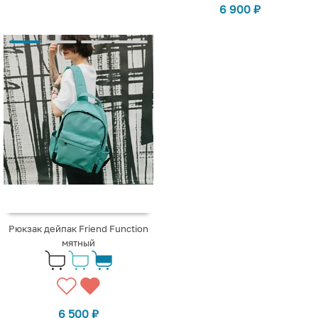
6 900
₽
Рюкзак дейпак Friend Function
мятный
6 500
₽