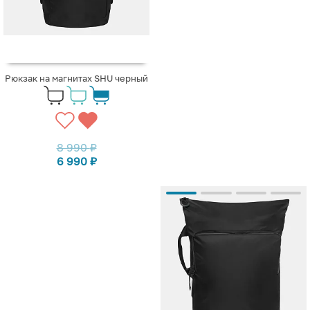
Рюкзак на магнитах SHU черный
8 990
₽
6 990
₽