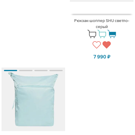
Рюкзак-шоппер SHU светло-
серый
7 990
₽