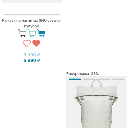
Рюкзак на магнитах SHU светло-
голубой
8 990
₽
6 990
₽
Распродажа
-23%