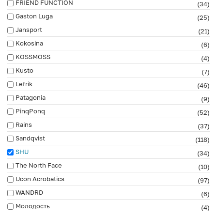
FRIEND FUNCTION
(34)
Gaston Luga
(25)
Jansport
(21)
Kokosina
(6)
KOSSMOSS
(4)
Kusto
(7)
Lefrik
(46)
Patagonia
(9)
PinqPonq
(52)
Rains
(37)
Sandqvist
(118)
SHU
(34)
The North Face
(10)
Ucon Acrobatics
(97)
WANDRD
(6)
Молодость
(4)