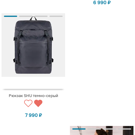
6 990
₽
Рюкзак SHU темно-серый
7 990
₽