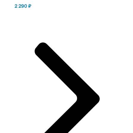
2 290
₽