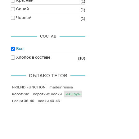
Красный
(1)
Синий
(1)
Черный
(1)
СОСТАВ
Все
Хлопок в составе
(10)
ОБЛАКО ТЕГОВ
FRIEND FUNCTION
madeinrussia
короткие
короткие носки
машрум
носки 36-40
носки 40-46