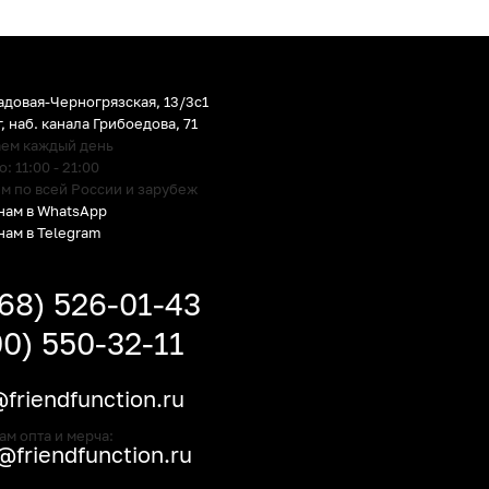
адовая-Черногрязская, 13/3c1
г
,
наб. канала Грибоедова, 71
аем каждый день
 11:00 - 21:00
м по всей России и зарубеж
нам в WhatsApp
нам в Telegram
968) 526-01-43
00) 550-32-11
friendfunction.ru
ам опта и мерча:
friendfunction.ru