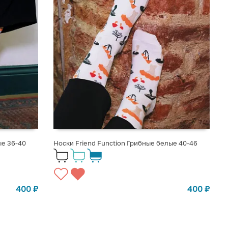
ые 36-40
Носки Friend Function Грибные белые 40-46
400
₽
400
₽