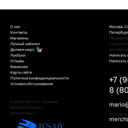
О нас
Москва, С
Контакты
Петербур
Магазины
Мы работ
Личный кабинет
Ежедневно:
Делаем мерч
Доставляе
Написать 
Лукбуки
Написать 
Отзывы
Вакансии
Карта сайта
+7 (
Политика конфиденциальности
Условия обслуживания
8 (8
А ещё у нас есть хорошие
mario@
велоаксессуары и
велосипеды —
по вопрос
merch@