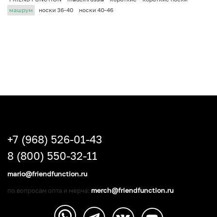
машрум
носки 36-40
носки 40-46
+7 (968) 526-01-43
8 (800) 550-32-11
mario@friendfunction.ru
merch@friendfunction.ru
по вопросам опта и мерча: