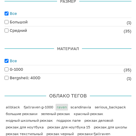
РАЗМЕР
Все
Большой
(1)
Средний
(35)
МАТЕРИАЛ
Все
G-1000
(35)
Bergshell: 400D
(1)
ОБЛАКО ТЕГОВ
allblack
fjallraven g-1000
raven
scandinavia
serious_backpack
большие рюкзаки
зеленый рюкзак
красный рюкзак
модный школьный рюкзак
подарок папе
рюкзак деловой
рюкзак для ноутбука
рюкзак для ноутбука 15
рюкзак для школы
рюкзак текстильный
рюкзак черный
рюкзаки fjallraven