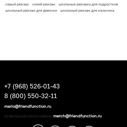
серый рюкзак
синий рюкзак
школьные рюкзаки для подростков
школьный рюкзак для девочки
школьный рюкзак для мальчика
+7 (968) 526-01-43
8 (800) 550-32-11
mario@friendfunction.ru
merch@friendfunction.ru
по вопросам опта и мерча: