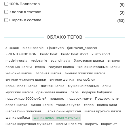
100% Полиэстер
(6)
Хлопок в составе
(2)
Шерсть в составе
(53)
ОБЛАКО ТЕГОВ
allblack
black beanie
Fjallraven
fjallraven_apparel
FRIEND FUNCTION
kusto heat
kusto heat short
kusto short
madeinrussia
redbeanie
scandinavia
бирюзовая шапка
вязаны
вязаные шапки
вязка
голубая шапка
женские вязаные шапки
женские шапки
зеленая шапка
зимние женские шапки
зимние мужские шапки
зимние шапки
колорблок
коричневая шапка
легкая шапка
мужские вязаные шапки
мужские шапки
оранжевая шапка
паре
подарки бабушке
подарки до 3000 рублей
подарок
подарок маме
Подарок папе
серая шапка
синяя шапка
тасамаякусто
тепло
шапка бини
шапка бини женская
шапка бини мужская
шапка крупной вязки
шапка рыбака
шапка шерстяная женская
шапка шерстяная мужская
шапки к пальто
шерсть
шерсть ff