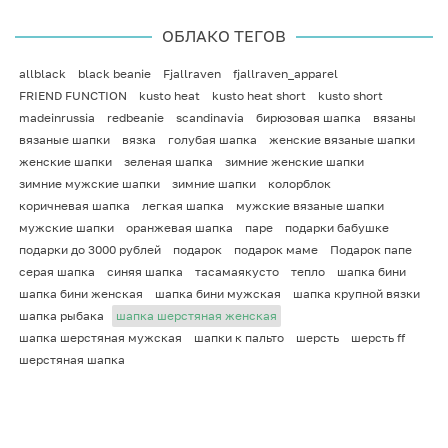
ОБЛАКО ТЕГОВ
allblack
black beanie
Fjallraven
fjallraven_apparel
FRIEND FUNCTION
kusto heat
kusto heat short
kusto short
madeinrussia
redbeanie
scandinavia
бирюзовая шапка
вязаны
вязаные шапки
вязка
голубая шапка
женские вязаные шапки
женские шапки
зеленая шапка
зимние женские шапки
зимние мужские шапки
зимние шапки
колорблок
коричневая шапка
легкая шапка
мужские вязаные шапки
мужские шапки
оранжевая шапка
паре
подарки бабушке
подарки до 3000 рублей
подарок
подарок маме
Подарок папе
серая шапка
синяя шапка
тасамаякусто
тепло
шапка бини
шапка бини женская
шапка бини мужская
шапка крупной вязки
шапка рыбака
шапка шерстяная женская
шапка шерстяная мужская
шапки к пальто
шерсть
шерсть ff
шерстяная шапка