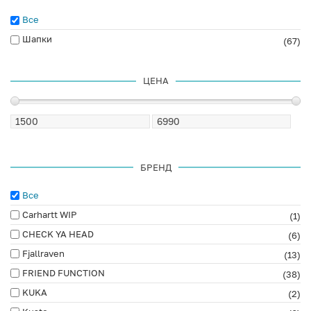
Все
Шапки
(67)
ЦЕНА
БРЕНД
Все
Carhartt WIP
(1)
CHECK YA HEAD
(6)
Fjallraven
(13)
FRIEND FUNCTION
(38)
KUKA
(2)