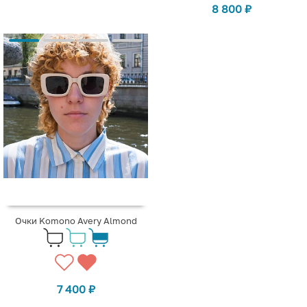
8 800
₽
Очки Komono Avery Almond
7 400
₽