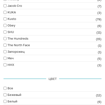
Jacob Cro
(7)
KUKA
(3)
Kusto
(79)
Obey
(6)
SHU
(11)
The Hundreds
(15)
The North Face
(1)
Запорожец
(1)
Меч
(5)
ННХ
(3)
ЦВЕТ
Все
Бежевый
(12)
Белый
(6)