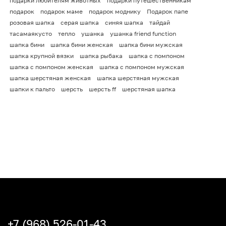
подарки любителям животных
подарки путешественникам
подарок
подарок маме
подарок моднику
Подарок папе
розовая шапка
серая шапка
синяя шапка
тайдай
тасамаякусто
тепло
ушанка
ушанка friend function
шапка бини
шапка бини женская
шапка бини мужская
шапка крупной вязки
шапка рыбака
шапка с помпоном
шапка с помпоном женская
шапка с помпоном мужская
шапка шерстяная женская
шапка шерстяная мужская
шапки к пальто
шерсть
шерсть ff
шерстяная шапка
+7 (968) 526-01-43