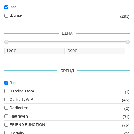
Все
Шапки
(291)
ЦЕНА
БРЕНД
Все
Barking store
(1)
Carhartt WIP
(45)
Dedicated
(2)
Fjallraven
(31)
FRIEND FUNCTION
(76)
Iriedaily
(2)