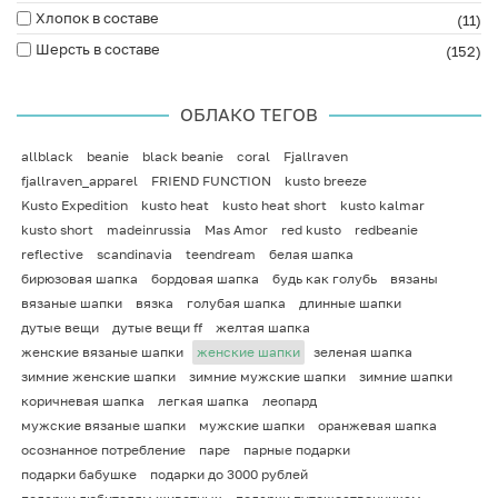
Хлопок в составе
(11)
Шерсть в составе
(152)
ОБЛАКО ТЕГОВ
allblack
beanie
black beanie
coral
Fjallraven
fjallraven_apparel
FRIEND FUNCTION
kusto breeze
Kusto Expedition
kusto heat
kusto heat short
kusto kalmar
kusto short
madeinrussia
Mas Amor
red kusto
redbeanie
reflective
scandinavia
teendream
белая шапка
бирюзовая шапка
бордовая шапка
будь как голубь
вязаны
вязаные шапки
вязка
голубая шапка
длинные шапки
дутые вещи
дутые вещи ff
желтая шапка
женские вязаные шапки
женские шапки
зеленая шапка
зимние женские шапки
зимние мужские шапки
зимние шапки
коричневая шапка
легкая шапка
леопард
мужские вязаные шапки
мужские шапки
оранжевая шапка
осознанное потребление
паре
парные подарки
подарки бабушке
подарки до 3000 рублей