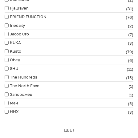
(2)
Fjallraven
(31)
FRIEND FUNCTION
(76)
Iriedaily
(2)
Jacob Cro
(7)
KUKA
(3)
Kusto
(79)
Obey
(6)
SHU
(11)
The Hundreds
(15)
The North Face
(1)
Запорожец
(1)
Меч
(5)
ННХ
(3)
ЦВЕТ