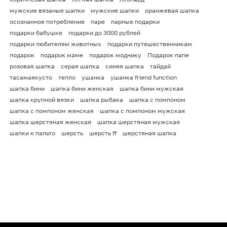
мужские вязаные шапки
мужские шапки
оранжевая шапка
осознанное потребление
паре
парные подарки
подарки бабушке
подарки до 3000 рублей
подарки любителям животных
подарки путешественникам
подарок
подарок маме
подарок моднику
Подарок папе
розовая шапка
серая шапка
синяя шапка
тайдай
тасамаякусто
тепло
ушанка
ушанка friend function
шапка бини
шапка бини женская
шапка бини мужская
шапка крупной вязки
шапка рыбака
шапка с помпоном
шапка с помпоном женская
шапка с помпоном мужская
шапка шерстяная женская
шапка шерстяная мужская
шапки к пальто
шерсть
шерсть ff
шерстяная шапка