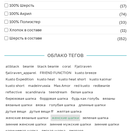
100% Шерсть
(17)
100% Акрил
(74)
100% Полиэстер
(33)
Хлопок в составе
(11)
Шерсть в составе
(152)
ОБЛАКО ТЕГОВ
allblack
beanie
black beanie
coral
Fjallraven
fjallraven_apparel
FRIEND FUNCTION
kusto breeze
Kusto Expedition
kusto heat
kusto heat short
kusto kalmar
kusto short
madeinrussia
Mas Amor
red kusto
redbeanie
reflective
scandinavia
teendream
белая шапка
бирюзовая шапка
бордовая шапка
будь как голубь
вязаны
вязаные шапки
вязка
голубая шапка
длинные шапки
дутые вещи
дутые вещи ff
желтая шапка
женские вязаные шапки
женские шапки
зеленая шапка
зимние женские шапки
зимние мужские шапки
зимние шапки
коричневая шапка
легкая шапка
леопард