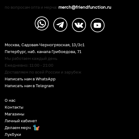
merch@friendfunction.ru
по вопросам опта и мерча:
Москва, Садовая-Черногрязская, 13/3c1
Петербург
,
наб. канала Грибоедова, 71
Мы работаем каждый день
Ежедневно: 11:00 - 21:00
Доставляем по всей России и зарубеж
Написать нам в WhatsApp
Написать нам в Telegram
О нас
Контакты
Магазины
Личный кабинет
Делаем мерч
Лукбуки