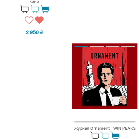
кино
2 950
₽
Журнал Ornament TWIN PEAKS