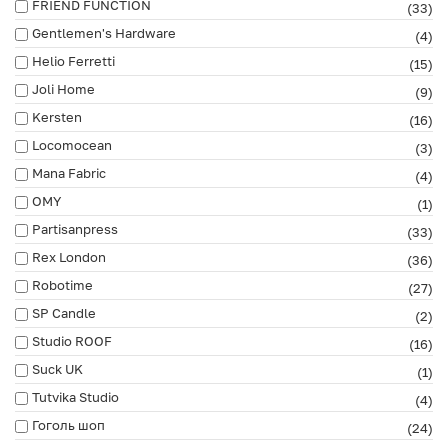
FRIEND FUNCTION
(33)
Gentlemen's Hardware
(4)
Helio Ferretti
(15)
Joli Home
(9)
Kersten
(16)
Locomocean
(3)
Mana Fabric
(4)
OMY
(1)
Partisanpress
(33)
Rex London
(36)
Robotime
(27)
SP Candle
(2)
Studio ROOF
(16)
Suck UK
(1)
Tutvika Studio
(4)
Гоголь шоп
(24)