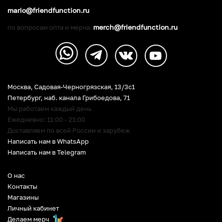
mario@friendfunction.ru
merch@friendfunction.ru
по вопросам опта и мерча:
Москва, Садовая-Черногрязская, 13/3c1
Петербург
,
наб. канала Грибоедова, 71
Мы работаем каждый день
Ежедневно: 11:00 - 21:00
Доставляем по всей России и зарубеж
Написать нам в WhatsApp
Написать нам в Telegram
О нас
Контакты
Магазины
Личный кабинет
Делаем мерч