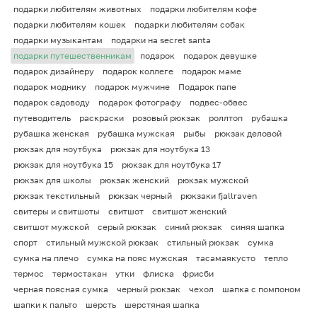
подарки любителям животных
подарки любителям кофе
подарки любителям кошек
подарки любителям собак
подарки музыкантам
подарки на secret santa
подарки путешественникам
подарок
подарок девушке
подарок дизайнеру
подарок коллеге
подарок маме
подарок моднику
подарок мужчине
Подарок папе
подарок садоводу
подарок фотографу
подвес-обвес
путеводитель
раскраски
розовый рюкзак
роллтоп
рубашка
рубашка женская
рубашка мужская
рыбы
рюкзак деловой
рюкзак для ноутбука
рюкзак для ноутбука 13
рюкзак для ноутбука 15
рюкзак для ноутбука 17
рюкзак для школы
рюкзак женский
рюкзак мужской
рюкзак текстильный
рюкзак черный
рюкзаки fjallraven
свитеры и свитшоты
свитшот
свитшот женский
свитшот мужской
серый рюкзак
синий рюкзак
синяя шапка
спорт
стильный мужской рюкзак
стильный рюкзак
сумка
сумка на плечо
сумка на пояс мужская
тасамаякусто
тепло
термос
термостакан
утки
флиска
фрисби
черная поясная сумка
черный рюкзак
чехол
шапка с помпоном
шапки к пальто
шерсть
шерстяная шапка