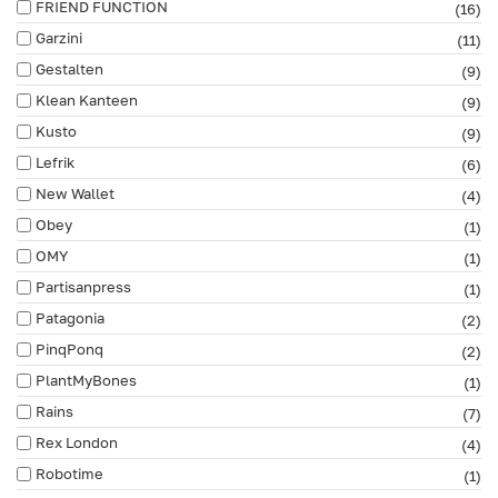
FRIEND FUNCTION
(16)
Garzini
(11)
Gestalten
(9)
Klean Kanteen
(9)
Kusto
(9)
Lefrik
(6)
New Wallet
(4)
Obey
(1)
OMY
(1)
Partisanpress
(1)
Patagonia
(2)
PinqPonq
(2)
PlantMyBones
(1)
Rains
(7)
Rex London
(4)
Robotime
(1)