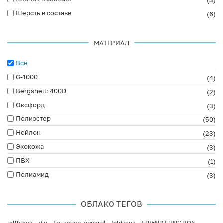
(3)
Шерсть в составе
(6)
МАТЕРИАЛ
Все
G-1000
(4)
Bergshell: 400D
(2)
Оксфорд
(3)
Полиэстер
(50)
Нейлон
(23)
Экокожа
(3)
ПВХ
(1)
Полиамид
(3)
ОБЛАКО ТЕГОВ
allblack
diy
fjallraven_apparel
foldsack
FRIEND FUNCTION