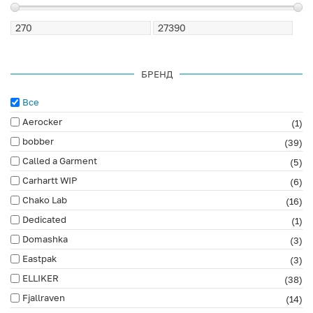
БРЕНД
Все
Aerocker
(1)
bobber
(39)
Called a Garment
(5)
Carhartt WIP
(6)
Chako Lab
(16)
Dedicated
(1)
Domashka
(3)
Eastpak
(3)
ELLIKER
(38)
Fjallraven
(14)