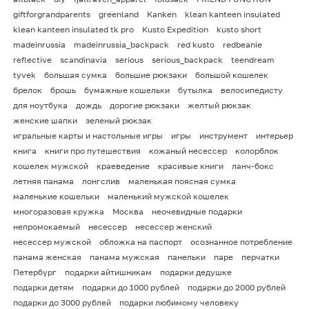
giftforgrandparents
greenland
Kanken
klean kanteen insulated
klean kanteen insulated tk pro
Kusto Expedition
kusto short
madeinrussia
madeinrussia_backpack
red kusto
redbeanie
reflective
scandinavia
serious
serious_backpack
teendream
tyvek
большая сумка
большие рюкзаки
большой кошелек
брелок
брошь
бумажные кошельки
бутылка
велосипедисту
для ноутбука
дождь
дорогие рюкзаки
желтый рюкзак
женские шапки
зеленый рюкзак
игральные карты и настольные игры
игры
инструмент
интерьер
книга
книги про путешествия
кожаный несессер
колорблок
кошелек мужской
краеведение
красивые книги
ланч-бокс
летняя панама
лонгслив
маленькая поясная сумка
маленькие кошельки
маленький мужской кошелек
многоразовая кружка
Москва
неочевидные подарки
непромокаемый
несессер
несессер женский
несессер мужской
обложка на паспорт
осознанное потребление
панама женская
панама мужская
панельки
паре
перчатки
Петербург
подарки айтишникам
подарки дедушке
подарки детям
подарки до 1000 рублей
подарки до 2000 рублей
подарки до 3000 рублей
подарки любимому человеку