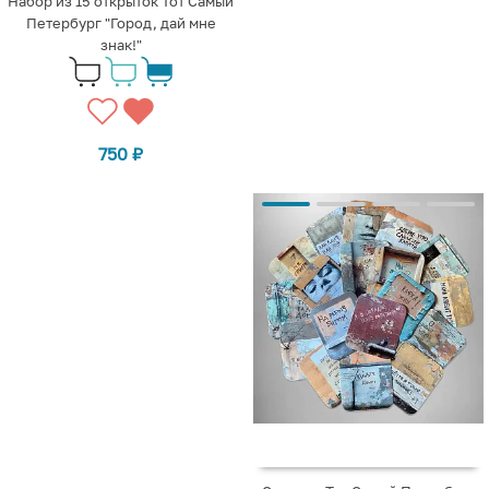
Набор из 15 открыток Тот Самый
Петербург "Город, дай мне
знак!"
750
₽