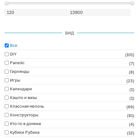
ВИД
Все
DIY
(101)
Panelki
(7)
Гирлянды
(8)
Игры
(23)
Календари
(1)
Кашпо и вазы
(1)
Классная мелочь
(69)
Конструкторы
(81)
Кто-то в домике
(4)
Кубики Рубика
(12)