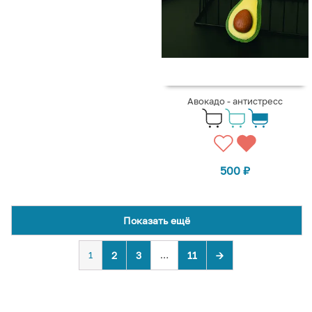
Авокадо - антистресс
500
₽
Показать ещё
1
2
3
…
11
→