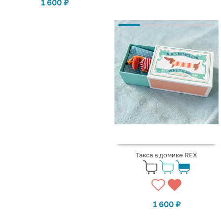
1 600
₽
Такса в домике REX
1 600
₽