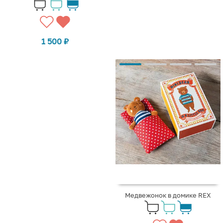
1 500
₽
Медвежонок в домике REX