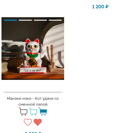
1 200
₽
Манэки-нэко - Кот удачи со
сменной лапой