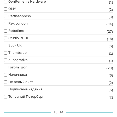
Gentlemen's Hardware
(1)
OMY
(2)
Partisanpress
(3)
Rex London
(34)
Robotime
(27)
Studio ROOF
(18)
Suck UK
(6)
Thumbs up
(1)
Zupagrafika
(1)
Гоголь шоп
(23)
Наличники
(6)
Не белый лист
(2)
Подписные издания
(6)
Тот самый Петербург
(2)
ЦЕНА