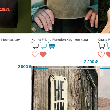
 Москва, сам
Кепка Friend Function Хрупкое хаки
Книга Р
2 200
₽
2 500
₽