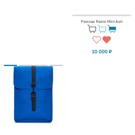
Рюкзак Rains Mini Ash
10 000
₽