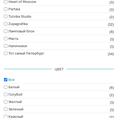
Heart of Moscow
(3)
Partala
(3)
Tutvika Studio
(2)
Zupagrafika
(12)
Ламповый блок
(8)
Масть
(1)
Наличники
(1)
Тот самый Петербург
(14)
ЦВЕТ
Все
Белый
(6)
Голубой
(2)
Желтый
(1)
Зеленый
(1)
Красный
(2)