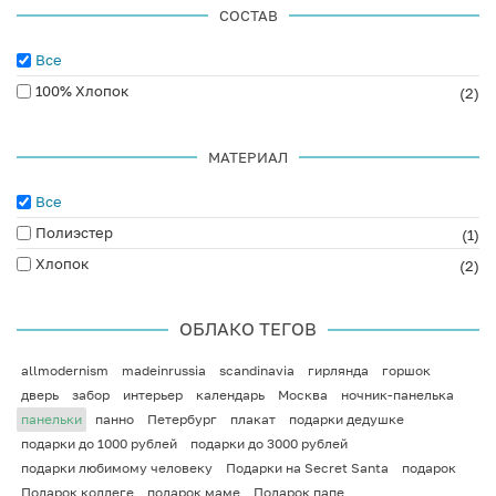
СОСТАВ
Все
100% Хлопок
(2)
МАТЕРИАЛ
Все
Полиэстер
(1)
Хлопок
(2)
ОБЛАКО ТЕГОВ
allmodernism
madeinrussia
scandinavia
гирлянда
горшок
дверь
забор
интерьер
календарь
Москва
ночник-панелька
панельки
панно
Петербург
плакат
подарки дедушке
подарки до 1000 рублей
подарки до 3000 рублей
подарки любимому человеку
Подарки на Secret Santa
подарок
Подарок коллеге
подарок маме
Подарок папе