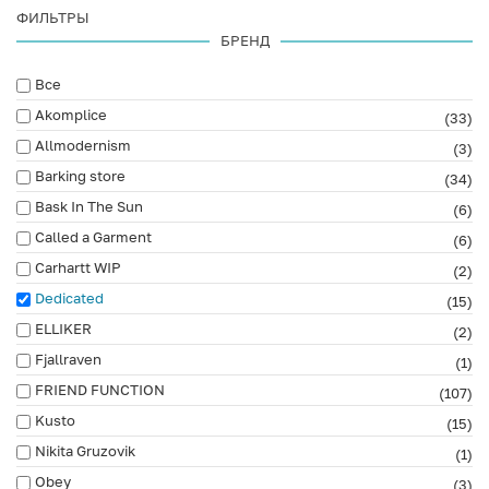
ФИЛЬТРЫ
БРЕНД
Все
Akomplice
(33)
Allmodernism
(3)
Barking store
(34)
Bask In The Sun
(6)
Called a Garment
(6)
Carhartt WIP
(2)
Dedicated
(15)
ELLIKER
(2)
Fjallraven
(1)
FRIEND FUNCTION
(107)
Kusto
(15)
Nikita Gruzovik
(1)
Obey
(3)