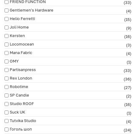
FRIEND FUNCTION
(33)
Gentlemen's Hardware
(4)
Helio Ferretti
(15)
Joli Home
(9)
Kersten
(16)
Locomocean
(3)
Mana Fabric
(4)
OMY
(1)
Partisanpress
(33)
Rex London
(36)
Robotime
(27)
SP Candle
(2)
Studio ROOF
(16)
Suck UK
(1)
Tutvika Studio
(4)
Гоголь шоп
(24)