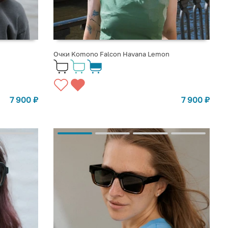
Очки Komono Falcon Havana Lemon
7 900
₽
7 900
₽