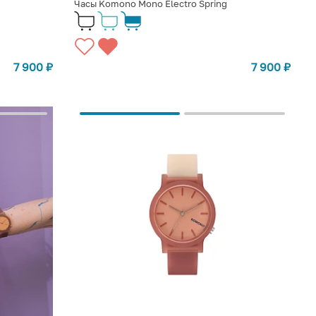
Часы Komono Mono Electro Spring
7 900
₽
7 900
₽