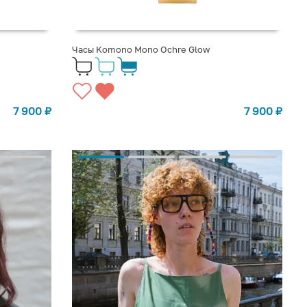
Часы Komono Mono Ochre Glow
7 900
₽
7 900
₽