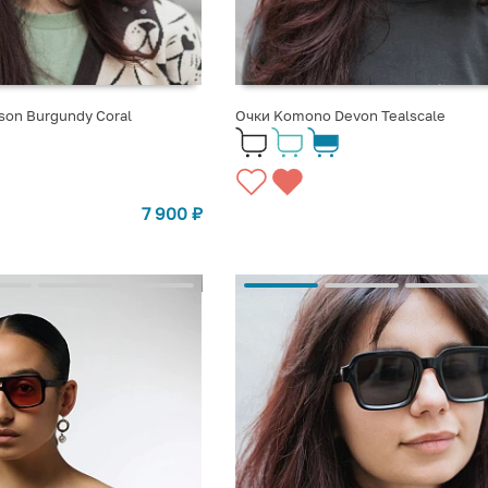
on Burgundy Coral
Очки Komono Devon Tealscale
7 900
₽