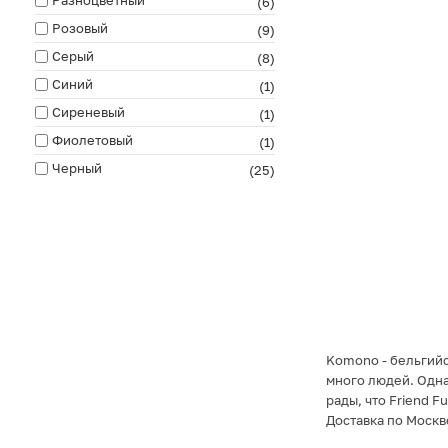
(6)
Розовый
(9)
Серый
(8)
Синий
(1)
Сиреневый
(1)
Фиолетовый
(1)
Черный
(25)
Komono - бельгийс
много людей. Одна
рады, что Friend F
Доставка по Москв