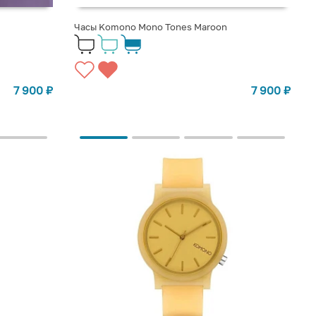
Часы Komono Mono Tones Maroon
7 900
₽
7 900
₽