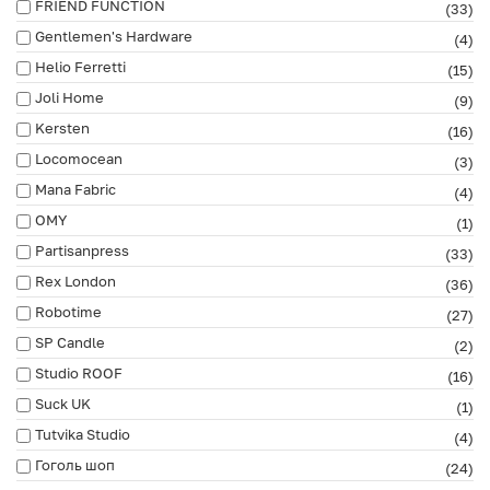
FRIEND FUNCTION
(33)
Gentlemen's Hardware
(4)
Helio Ferretti
(15)
Joli Home
(9)
Kersten
(16)
Locomocean
(3)
Mana Fabric
(4)
OMY
(1)
Partisanpress
(33)
Rex London
(36)
Robotime
(27)
SP Candle
(2)
Studio ROOF
(16)
Suck UK
(1)
Tutvika Studio
(4)
Гоголь шоп
(24)