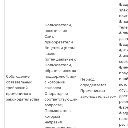
&
ад
элек
почт
&
но
Пользователи,
теле
посетившие
&
пл
Сайт;
данн
приобретатели
&
ад
Лицензии (в том
&
IP 
числе
&
ин
потенциальные);
cook
Пользователи,
&
ин
обратившиеся за
брау
Соблюдение
поддержкой, или
иной
Период
обязательных
с которыми
кото
определяется
требований
связался
осущ
Применимым
применимого
Оператор по
дост
законодательством
законодательства
соответствующим
рекл
вопросам;
&
вре
Пользователь,
&
адр
который
на к
направил
рас
претензию или к