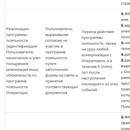
стра
&
ФИ
имя,
&
ад
Реализация
Пользователи,
элек
Период действия
программы
выразившие
почт
программы
лояльности
согласие на
&
но
лояльности, также
(идентификация
участие в
теле
на срок любой
Пользователя;
программе
&
да
коммуникации с
начисление и учет
лояльности
&
да
Оператором, и в
поощрений;
путем
взаи
течение 5 (пяти)
реализация иных
заполнения
с Оп
лет после
обязательств по
формы на сайте и
рамк
наступления
программе
принятия
прог
последнего из этих
лояльности
соответствующих
лоял
событий
Оператора)
документов
кото
согл
Поль
&
Ф
(фам
отче