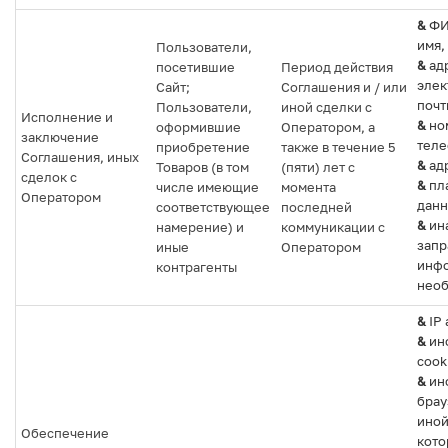
&
ФИ
имя,
Пользователи,
&
ад
посетившие
Период действия
элек
Сайт;
Соглашения и / или
почт
Пользователи,
иной сделки с
Исполнение и
&
но
оформившие
Оператором, а
заключение
теле
приобретение
также в течение 5
Соглашения, иных
&
ад
Товаров (в том
(пяти) лет с
сделок с
&
пл
числе имеющие
момента
Оператором
данн
соответствующее
последней
&
ин
намерение) и
коммуникации с
зап
иные
Оператором
инфо
контрагенты
необ
&
IP 
&
ин
cook
&
ин
брау
иной
Обеспечение
кото