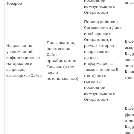
последней
инфо
Товаров
коммуникации с
Оператором
Период действия
Соглашения и / или
иной сделки с
Оператором, в
&
ФИ
Пользователи,
Направление
рамках которых
имя,
посетившие
уведомлений,
направляется
&
ад
Сайт;
информационных
данная
элек
приобретатели
материалов и
информация, а
почт
Товаров (в том
запросов,
также в течение 5
&
но
числе
касающихся Сайта
(пяти) лет с
теле
потенциальные)
момента
последней
коммуникации с
Оператором
&
Ф
(фам
отче
&
ад
элек