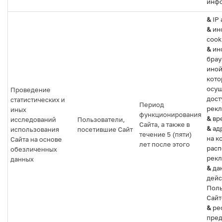
инфо
&
IP 
&
ин
cook
&
ин
брау
иной
кото
осущ
Проведение
дост
статистических и
Период
рекл
иных
функционирования
&
вре
исследований
Пользователи,
Сайта, а также в
&
адр
использования
посетившие Сайт
течение 5 (пяти)
на к
Сайта на основе
лет после этого
рас
обезличенных
рекл
данных
&
да
дейс
Поль
Сайт
&
ре
пре