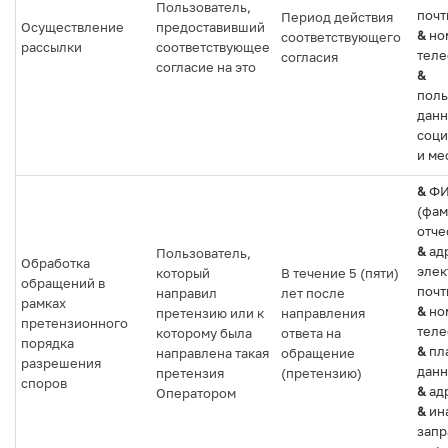
Пользователь,
почт
Период действия
Осуществление
предоставивший
&
но
соответствующего
рассылки
соответствующее
теле
согласия
согласие на это
&
поль
данн
соци
и ме
&
Ф
(фам
отче
&
ад
Пользователь,
Обработка
элек
который
В течение 5 (пяти)
обращений в
почт
направил
лет после
рамках
&
но
претензию или к
направления
претензионного
теле
которому была
ответа на
порядка
&
пл
направлена такая
обращение
разрешения
данн
претензия
(претензию)
споров
&
ад
Оператором
&
ин
зап