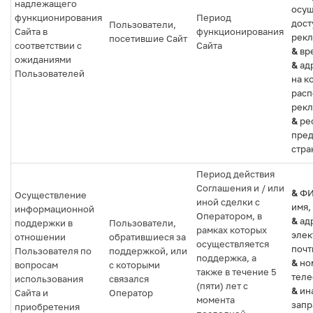
надлежащего
осущ
функционирования
Период
дост
Пользователи,
Сайта в
функционирования
рекл
посетившие Сайт
соответствии с
Сайта
&
вре
ожиданиями
&
адр
Пользователей
на к
рас
рекл
&
ре
пре
стра
Период действия
Соглашения и / или
&
ФИ
Осуществление
иной сделки с
имя,
информационной
Оператором, в
&
ад
поддержки в
Пользователи,
рамках которых
элек
отношении
обратившиеся за
осуществляется
почт
Пользователя по
поддержкой, или
поддержка, а
&
но
вопросам
с которыми
также в течение 5
теле
использования
связался
(пяти) лет с
&
ин
Сайта и
Оператор
момента
зап
приобретения