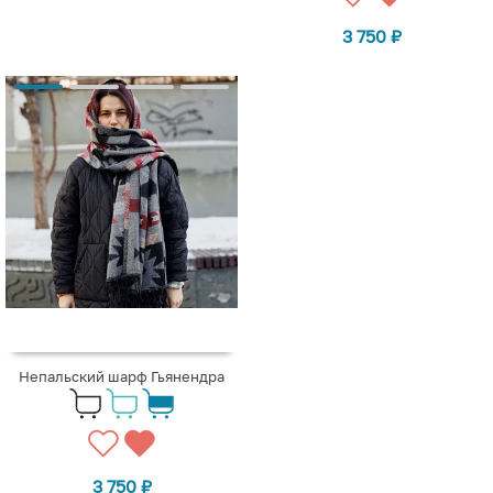
3 750
₽
Непальский шарф Гьянендра
3 750
₽