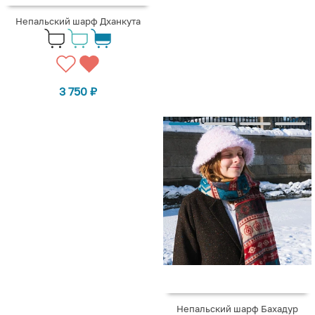
Непальский шарф Дханкута
3 750
₽
Непальский шарф Бахадур