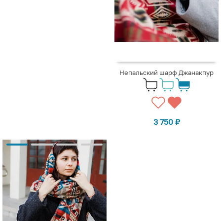
Непальский шарф Джанакпур
3 750
₽