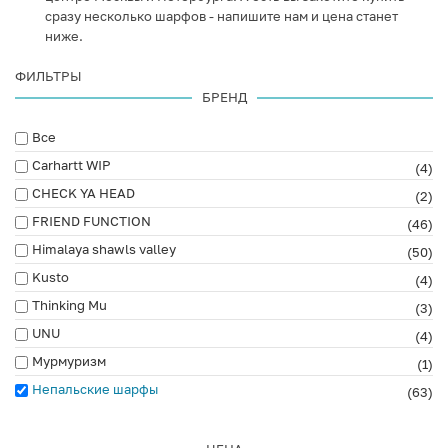
сразу несколько шарфов - напишите нам и цена станет
ниже.
ФИЛЬТРЫ
БРЕНД
Все
Carhartt WIP
(4)
CHECK YA HEAD
(2)
FRIEND FUNCTION
(46)
Himalaya shawls valley
(50)
Kusto
(4)
Thinking Mu
(3)
UNU
(4)
Мурмуризм
(1)
Непальские шарфы
(63)