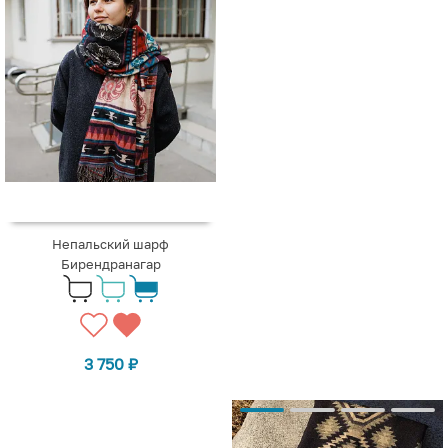
Непальский шарф
Бирендранагар
3 750
₽