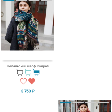
Непальский шарф Коирал
3 750
₽