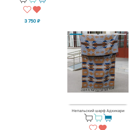
3 750
₽
Непальский шарф Адхикари