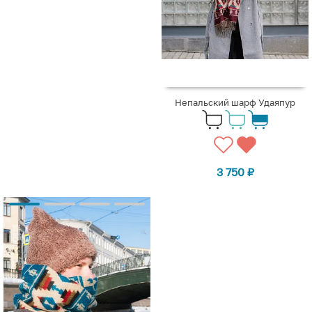
Непальский шарф Удаяпур
3 750
₽