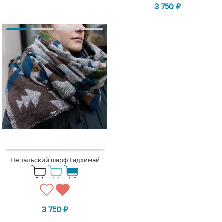
3 750
₽
Непальский шарф Гадхимай
3 750
₽