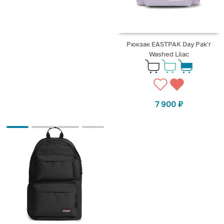
Рюкзак EASTPAK Day Pak'r
Washed Lilac
7 900
₽