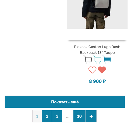
Рюкзак Gaston Luga Dash
Backpack 13" Taupe
8 900
₽
Показать ещё
1
2
3
…
10
→