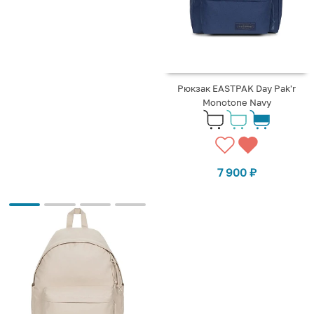
Рюкзак EASTPAK Day Pak'r
Monotone Navy
7 900
₽