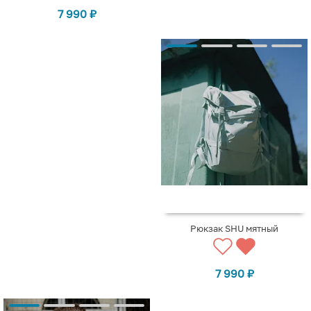
7 990
₽
Рюкзак SHU мятный
7 990
₽