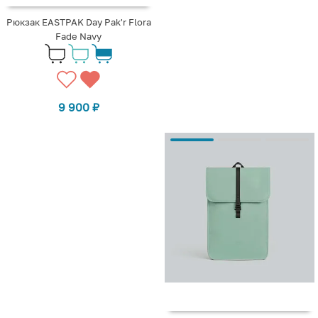
Рюкзак EASTPAK Day Pak'r Flora
Fade Navy
9 900
₽