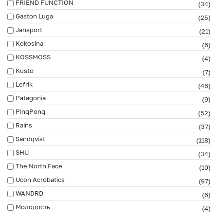
FRIEND FUNCTION
(34)
Gaston Luga
(25)
Jansport
(21)
Kokosina
(6)
KOSSMOSS
(4)
Kusto
(7)
Lefrik
(46)
Patagonia
(9)
PinqPonq
(52)
Rains
(37)
Sandqvist
(118)
SHU
(34)
The North Face
(10)
Ucon Acrobatics
(97)
WANDRD
(6)
Молодость
(4)