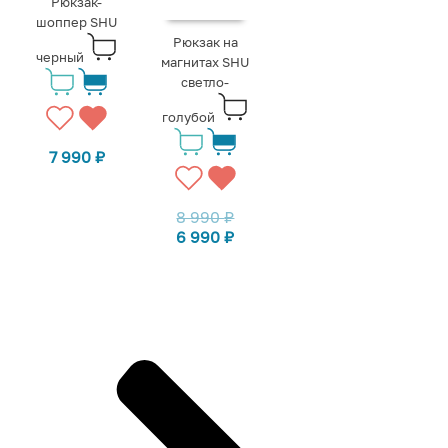
Рюкзак-
шоппер SHU
Рюкзак на
черный
магнитах SHU
светло-
голубой
7 990
₽
8 990
₽
6 990
₽