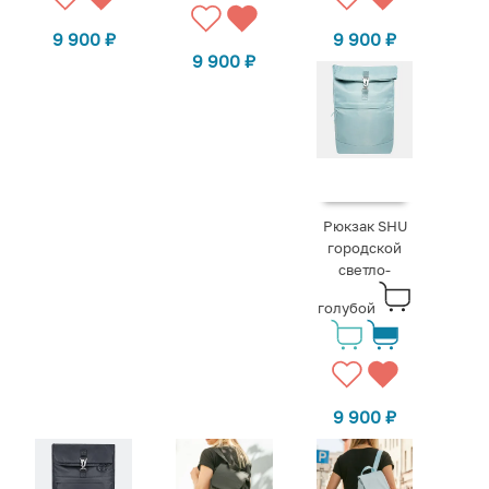
9 900
₽
9 900
₽
9 900
₽
Рюкзак SHU
городской
светло-
голубой
9 900
₽