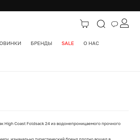
ОВИНКИ
БРЕНДЫ
SALE
О НАС
Каталог
>
Городские рюкзаки
к High Coast Foldsack 24 из водонепроницаемого прочного
 миру, изначально туристический бренд плотно вошел в