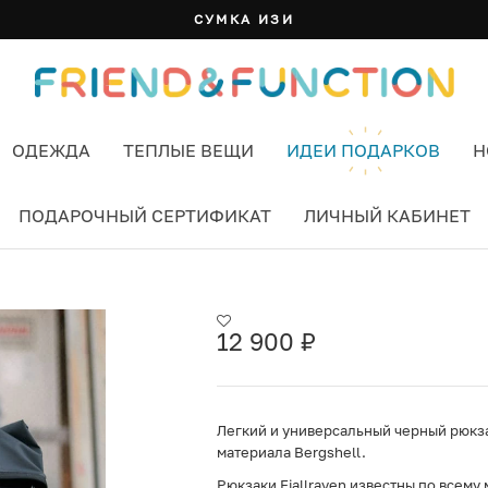
БАНДАНА: 7 ЦВЕТОВ И СПОСОБОВ НОСИТЬ
ОДЕЖДА
ТЕПЛЫЕ ВЕЩИ
ИДЕИ ПОДАРКОВ
Н
ПОДАРОЧНЫЙ СЕРТИФИКАТ
ЛИЧНЫЙ КАБИНЕТ
4 BLACK (550)
12 900
₽
Легкий и универсальный черный рюкза
материала Bergshell.
Рюкзаки Fjallraven известны по всему