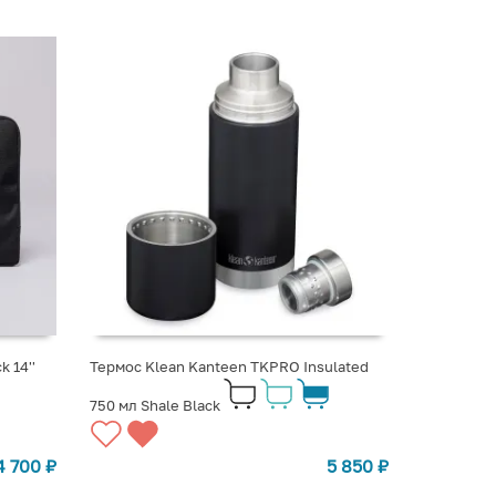
 14''
Термос Klean Kanteen TKPRO Insulated
750 мл Shale Black
4 700
₽
5 850
₽