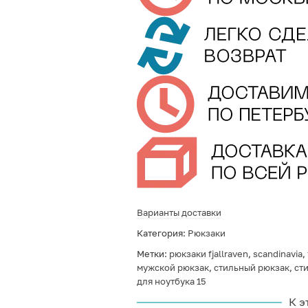
Варианты доставки
Категория:
Рюкзаки
Метки:
рюкзаки fjallraven
,
scandinavia
,
мужской рюкзак
,
стильный рюкзак
,
ст
для ноутбука 15
К э