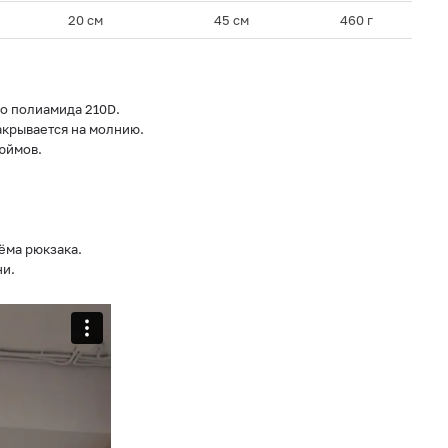
20 см
45 см
460 г
о полиамида 210D.
крывается на молнию.
дюймов.
ёма рюкзака.
и.