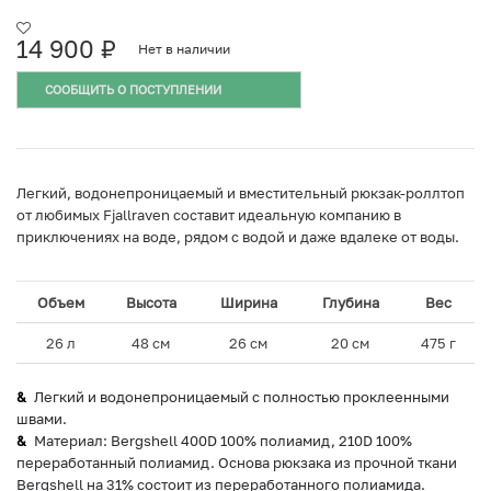
14 900
₽
Нет в наличии
СООБЩИТЬ О ПОСТУПЛЕНИИ
Легкий, водонепроницаемый и вместительный рюкзак-роллтоп
от любимых Fjallraven составит идеальную компанию в
приключениях на воде, рядом с водой и даже вдалеке от воды.
Объем
Высота
Ширина
Глубина
Вес
26 л
48 см
26 см
20 см
475 г
Легкий и водонепроницаемый с полностью проклеенными
швами.
Материал: Bergshell 400D 100% полиамид, 210D 100%
переработанный полиамид. Основа рюкзака из прочной ткани
Bergshell на 31% состоит из переработанного полиамида.