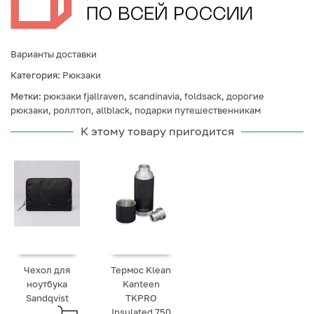
Варианты доставки
Категория:
Рюкзаки
Метки:
рюкзаки fjallraven
,
scandinavia
,
foldsack
,
дорогие
рюкзаки
,
роллтоп
,
allblack
,
подарки путешественникам
К этому товару пригодится
Чехол для
Термос Klean
ноутбука
Kanteen
Sandqvist
TKPRO
Insulated 750