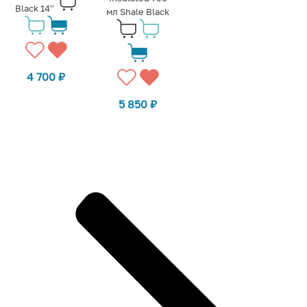
Black 14''
мл Shale Black
4 700
₽
5 850
₽