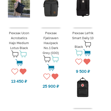
Рюкзак Ucon
Рюкзак
Рюкзак Lefrik
Acrobatics
Fjallraven
Smart Daily 13
Hajo Medium
Haulpack
Black
Lotus Black
No.1 Dark
Grey (030)
9 500
₽
13 450
₽
25 900
₽