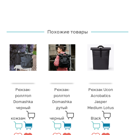
Похожие товары
Рюкзак-
Рюкзак-
Рюкзак Ucon
роллтоп
роллтоп
Acrobatics
Domashka
Domashka
Jasper
черный
дутый
Medium Lotus
кожзам
черный
Black