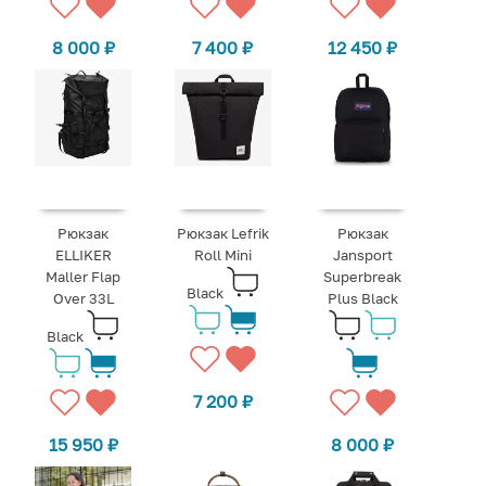
8 000
₽
7 400
₽
12 450
₽
Рюкзак
Рюкзак Lefrik
Рюкзак
ELLIKER
Roll Mini
Jansport
Maller Flap
Superbreak
Black
Over 33L
Plus Black
Black
7 200
₽
15 950
₽
8 000
₽