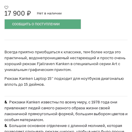
17 900
₽
Нет в наличии
СООБЩИТЬ О ПОСТУПЛЕНИИ
Всегда приятно приобщаться к классике, тем более когда это
практичный, водонепроницаемый нестареющий и просто очень
хороший рюкзак Fjallraven Kanken в специальной серии Art с
уникальным графическим принтом.
Рюкзак Kanken Laptop 15'' подходит для ноутбуков диагональю
вплоть до 15 дюймов.
Рюкзаки Kanken известны по всему миру, с 1978 года они
привлекают людей самого разного образа жизни своей
лаконичной прямоугольной формой, большим выбором цветов и
особым материалом.
Большое основное отделение с длинной молнией, которая
позволяет открывать рюкзак широко, чтобы в него было проще