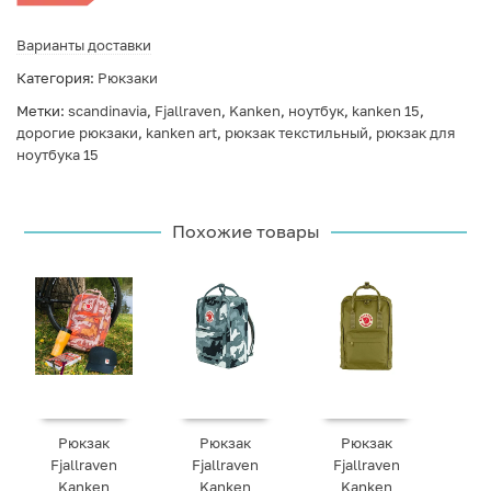
Варианты доставки
Категория:
Рюкзаки
Метки:
scandinavia
,
Fjallraven
,
Kanken
,
ноутбук
,
kanken 15
,
дорогие рюкзаки
,
kanken art
,
рюкзак текстильный
,
рюкзак для
ноутбука 15
Похожие товары
Рюкзак
Рюкзак
Рюкзак
Fjallraven
Fjallraven
Fjallraven
Kanken
Kanken
Kanken