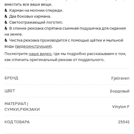
вместить все ваши вещи.
Карман на молнии спереди.
Два боковых кармана.
Светоотражающий логотип.
В спинке рюкзака спрятана съемная подушечка для сидения
на земле.
Чистка рюкзака производится с помощью щётки и мыльной
воды (
видеоинструкция
).
Посмотрите
наше видео
, где мы подробно рассказываем о том,
как отличить оригинальный рюкзак от поддельного.
БРЕНД
Fjallraven
ЦВЕТ
Бордовый
МАТЕРИАЛ |
Vinylon F
СУМКИ,РЮКЗАКИ
КОД ТОВАРА
25541