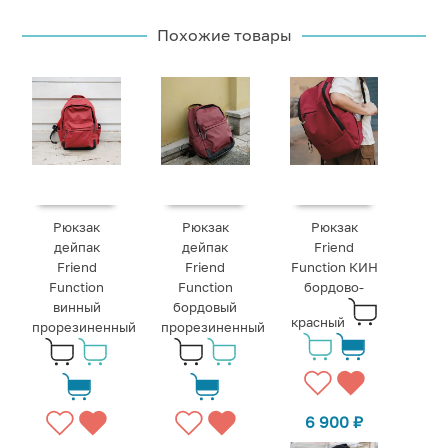
Похожие товары
Рюкзак
Рюкзак
Рюкзак
дейпак
дейпак
Friend
Friend
Friend
Function КИН
Function
Function
бордово-
винный
бордовый
красный
прорезиненный
прорезиненный
6 900
₽