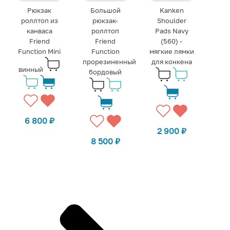
Рюкзак
Большой
Kanken
роллтоп из
рюкзак-
Shoulder
канваса
роллтоп
Pads Navy
Friend
Friend
(560) -
Function Mini
Function
мягкие лямки
прорезиненный
для конкена
винный
бордовый
6 800
₽
2 900
₽
8 500
₽