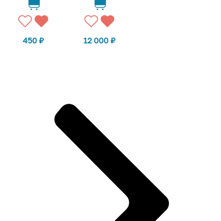
450
₽
12 000
₽