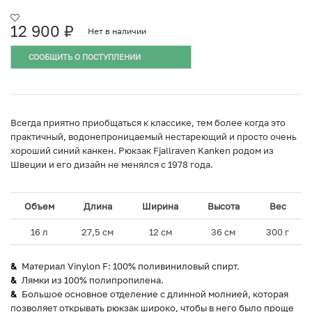
12 900
₽
Нет в наличии
СООБЩИТЬ О ПОСТУПЛЕНИИ
Всегда приятно приобщаться к классике, тем более когда это
практичный, водонепроницаемый нестареющий и просто очень
хороший синий канкен. Рюкзак Fjallraven Kanken родом из
Швеции и его дизайн не менялся с 1978 года.
Объем
Длина
Ширина
Высота
Вес
16 л
27,5 см
12 см
36 см
300 г
Материал Vinylon F: 100% поливиниловый спирт.
Лямки из 100% полипропилена.
Большое основное отделение с длинной молнией, которая
позволяет открывать рюкзак широко, чтобы в него было проще