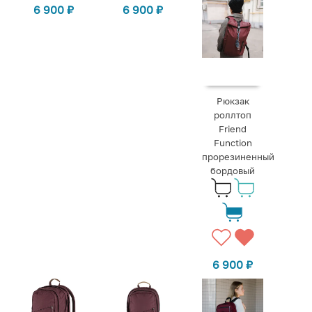
6 900
₽
6 900
₽
Рюкзак
роллтоп
Friend
Function
прорезиненный
бордовый
6 900
₽