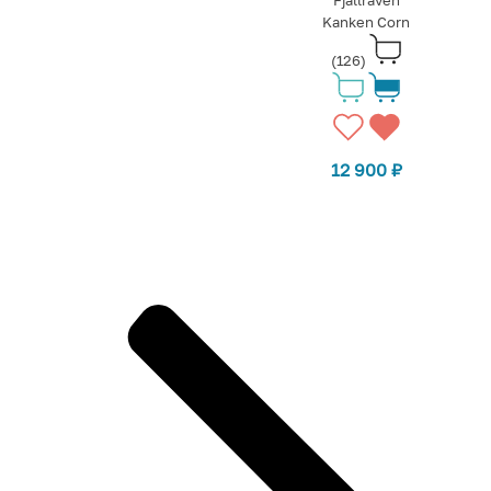
Fjallraven
Kanken Corn
(126)
12 900
₽