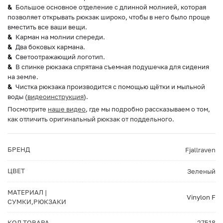
Большое основное отделение с длинной молнией, которая
позволяет открывать рюкзак широко, чтобы в него было проще
вместить все ваши вещи.
Карман на молнии спереди.
Два боковых кармана.
Светоотражающий логотип.
В спинке рюкзака спрятана съемная подушечка для сидения
на земле.
Чистка рюкзака производится с помощью щётки и мыльной
воды (
видеоинструкция
).
Посмотрите
наше видео
, где мы подробно рассказываем о том,
как отличить оригинальный рюкзак от поддельного.
БРЕНД
Fjallraven
ЦВЕТ
Зеленый
МАТЕРИАЛ |
Vinylon F
СУМКИ,РЮКЗАКИ
КОД ТОВАРА
27518