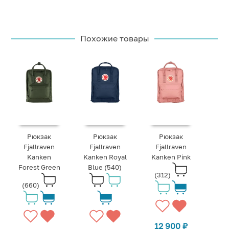
Похожие товары
Рюкзак
Рюкзак
Рюкзак
Fjallraven
Fjallraven
Fjallraven
Kanken
Kanken Royal
Kanken Pink
Forest Green
Blue (540)
(312)
(660)
12 900
₽