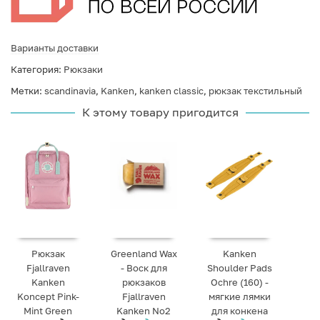
Варианты доставки
Категория:
Рюкзаки
Метки:
scandinavia
,
Kanken
,
kanken classic
,
рюкзак текстильный
К этому товару пригодится
Рюкзак
Greenland Wax
Kanken
Fjallraven
- Воск для
Shoulder Pads
Kanken
рюкзаков
Ochre (160) -
Koncept Pink-
Fjallraven
мягкие лямки
Mint Green
Kanken No2
для конкена