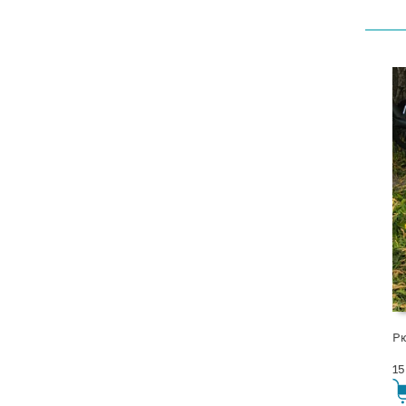
Рю
15