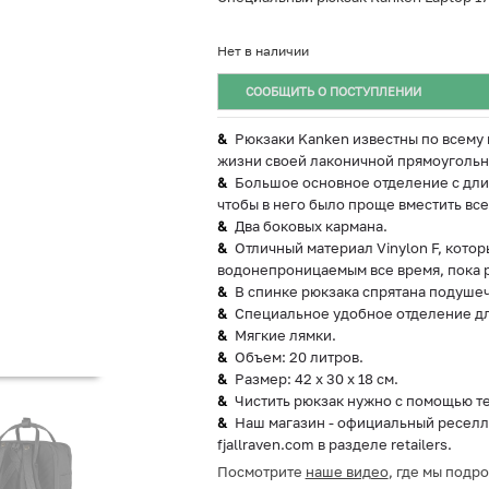
Нет в наличии
СООБЩИТЬ О ПОСТУПЛЕНИИ
Рюкзаки Kanken известны по всему 
жизни своей лаконичной прямоугольн
Большое основное отделение с дли
чтобы в него было проще вместить вс
Два боковых кармана.
Отличный материал Vinylon F, кото
водонепроницаемым все время, пока р
В спинке рюкзака спрятана подушеч
Специальное удобное отделение дл
Мягкие лямки.
Объем: 20 литров.
Размер: 42 х 30 x 18 см.
Чистить рюкзак нужно с помощью т
Наш магазин - официальный реселле
fjallraven.com в разделе retailers.
Посмотрите
наше видео
, где мы подр