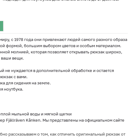
миру, с 1978 года они привлекают людей самого разного образа
ой формой, большим выбором цветов и особым материалом.
нной молнией, которая позволяет открывать рюкзак широко,
е ваши вещи.
рый не нуждается в дополнительной обработке и остается
юкзак с вами.
ка для сидения на земле.
я ноутбука.
еплой мыльной воды и мягкой щетки
р Fjällräven Kånken. Мы представлены на официальном сайте
обно рассказываем о том, как отличить оригинальный рюкзак от