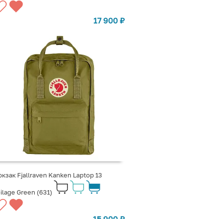
17 900
₽
кзак Fjallraven Kanken Laptop 13
ilage Green (631)
15 900
₽