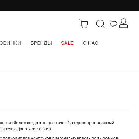
ОВИНКИ
БРЕНДЫ
SALE
О НАС
Каталог
>
Городские рюкзаки
ке, тем более когда это практичный, водонепроницаемый
рюкзак Fjallraven Kanken.
' подходит для ноутбуков диагональю вплоть до 17 дюймов.