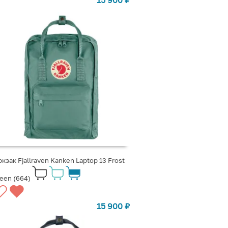
кзак Fjallraven Kanken Laptop 13 Frost
een (664)
15 900
₽