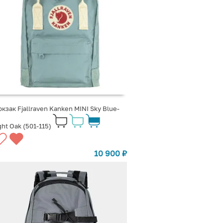
кзак Fjallraven Kanken MINI Sky Blue-
ght Oak (501-115)
10 900
₽