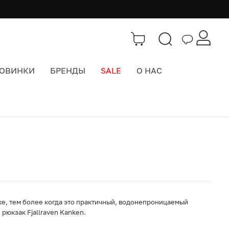
ОВИНКИ
БРЕНДЫ
SALE
О НАС
Каталог
>
Городские рюкзаки
ке, тем более когда это практичный, водонепроницаемый
рюкзак Fjallraven Kanken.