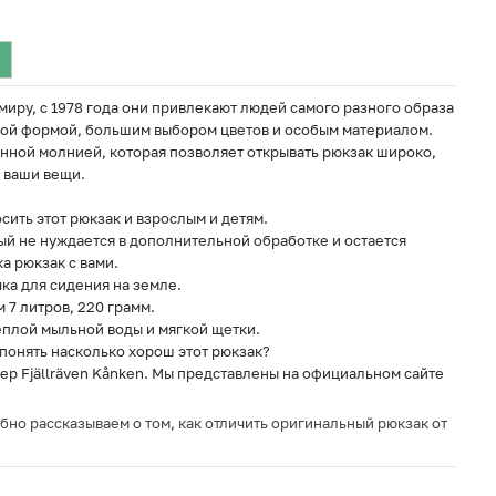
миру, с 1978 года они привлекают людей самого разного образа
ой формой, большим выбором цветов и особым материалом.
нной молнией, которая позволяет открывать рюкзак широко,
е ваши вещи.
сить этот рюкзак и взрослым и детям.
рый не нуждается в дополнительной обработке и остается
а рюкзак с вами.
ка для сидения на земле.
м 7 литров, 220 грамм.
еплой мыльной воды и мягкой щетки.
 понять насколько хорош этот рюкзак?
р Fjällräven Kånken. Мы представлены на официальном сайте
обно рассказываем о том, как отличить оригинальный рюкзак от