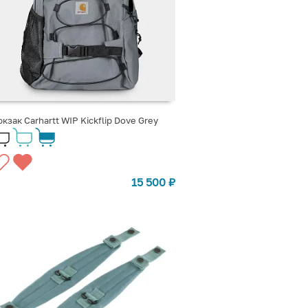
кзак Carhartt WIP Kickflip Dove Grey
15 500
₽