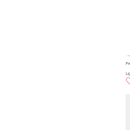
Рю
Li