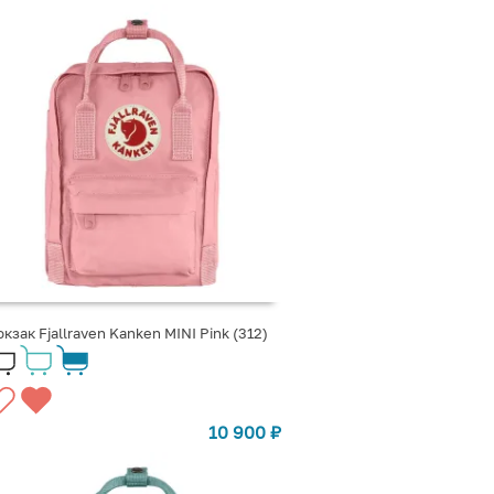
кзак Fjallraven Kanken MINI Pink (312)
10 900
₽