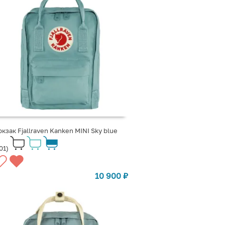
кзак Fjallraven Kanken MINI Sky blue
01)
10 900
₽