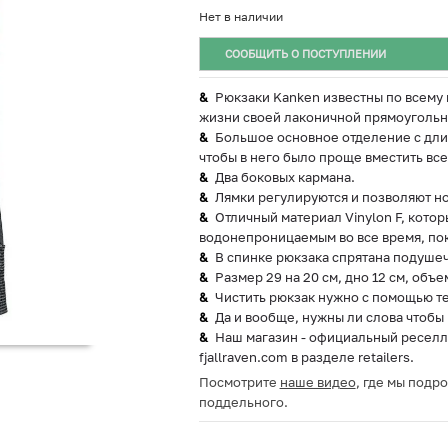
Нет в наличии
СООБЩИТЬ О ПОСТУПЛЕНИИ
Рюкзаки Kanken известны по всему 
жизни своей лаконичной прямоугольн
Большое основное отделение с дли
чтобы в него было проще вместить вс
Два боковых кармана.
Лямки регулируются и позволяют но
Отличный материал Vinylon F, кото
водонепроницаемым во все время, пок
В спинке рюкзака спрятана подушеч
Размер 29 на 20 см, дно 12 см, объе
Чистить рюкзак нужно с помощью т
Да и вообще, нужны ли слова чтобы
Наш магазин - официальный реселле
fjallraven.com в разделе retailers.
Посмотрите
наше видео
, где мы подр
поддельного.