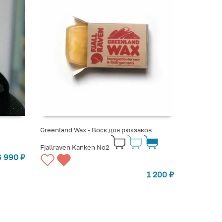
Greenland Wax - Воск для рюкзаков
Fjallraven Kanken No2
6 990
₽
1 200
₽