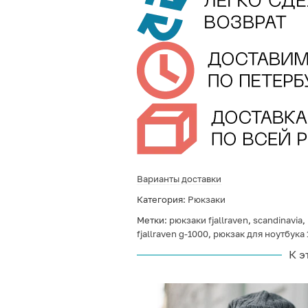
Варианты доставки
Категория:
Рюкзаки
Метки:
рюкзаки fjallraven
,
scandinavia
,
fjallraven g-1000
,
рюкзак для ноутбука 
К э