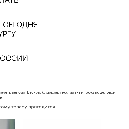
raven
,
serious_backpack
,
рюкзак текстильный
,
рюкзак деловой
,
15
тому товару пригодится