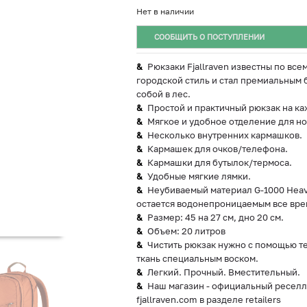
Нет в наличии
СООБЩИТЬ О ПОСТУПЛЕНИИ
Рюкзаки Fjallraven известны по все
городской стиль и стал премиальным 
собой в лес.
Простой и практичный рюкзак на ка
Мягкое и удобное отделение для но
Несколько внутренних кармашков.
Кармашек для очков/телефона.
Кармашки для бутылок/термоса.
Удобные мягкие лямки.
Неубиваемый материал G-1000 Heav
остается водонепроницаемым все врем
Размер: 45 на 27 см, дно 20 см.
Объем: 20 литров
Чистить рюкзак нужно с помощью т
ткань специальным воском.
Легкий. Прочный. Вместительный.
Наш магазин - официальный реселле
fjallraven.com в разделе retailers