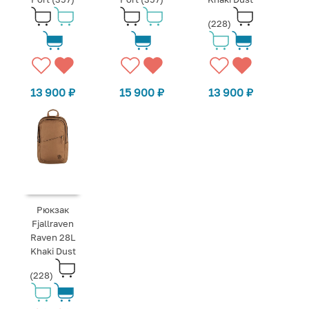
(228)
13 900
₽
15 900
₽
13 900
₽
Рюкзак
Fjallraven
Raven 28L
Khaki Dust
(228)