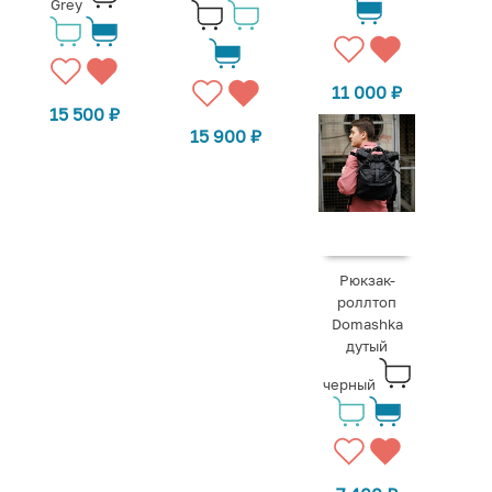
Grey
11 000
₽
15 500
₽
15 900
₽
Рюкзак-
роллтоп
Domashka
дутый
черный