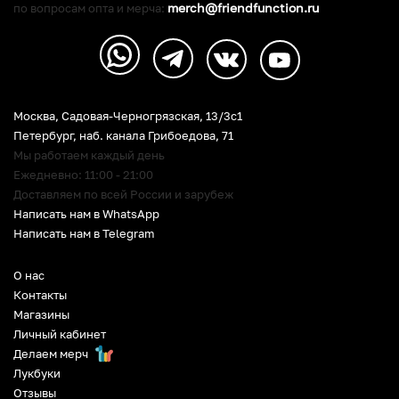
merch@friendfunction.ru
по вопросам опта и мерча:
Москва, Садовая-Черногрязская, 13/3c1
Петербург
,
наб. канала Грибоедова, 71
Мы работаем каждый день
Ежедневно: 11:00 - 21:00
Доставляем по всей России и зарубеж
Написать нам в WhatsApp
Написать нам в Telegram
О нас
Контакты
Магазины
Личный кабинет
Делаем мерч
Лукбуки
Отзывы