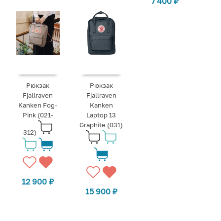
7 400
₽
Рюкзак
Рюкзак
Fjallraven
Fjallraven
Kanken Fog-
Kanken
Pink (021-
Laptop 13
Graphite (031)
312)
12 900
₽
15 900
₽