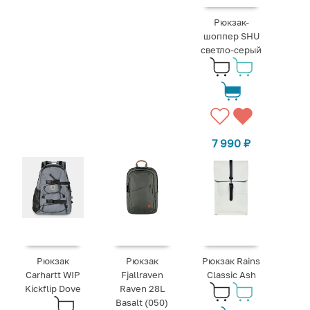
Рюкзак-
шоппер SHU
светло-серый
7 990
₽
Рюкзак
Рюкзак
Рюкзак Rains
Carhartt WIP
Fjallraven
Classic Ash
Kickflip Dove
Raven 28L
Basalt (050)