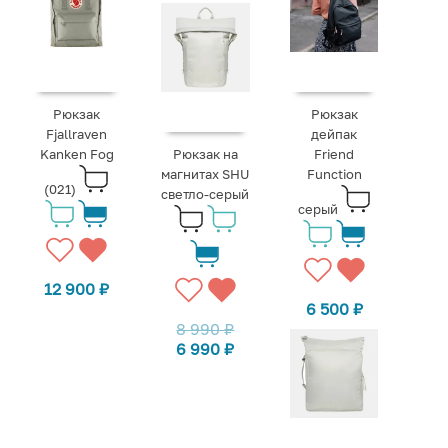
Рюкзак
Рюкзак
Fjallraven
дейпак
Kanken Fog
Рюкзак на
Friend
магнитах SHU
Function
(021)
светло-серый
серый
12 900
₽
6 500
₽
8 990
₽
6 990
₽