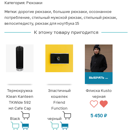
Категория:
Рюкзаки
Метки:
дорогие рюкзаки
,
большие рюкзаки
,
осознанное
потребление
,
стильный мужской рюкзак
,
стильный рюкзак
,
велосипедисту
,
рюкзак для ноутбука 15
К этому товару пригодится
ВЫБРАТЬ ВАРИАНТЫ
Термокружка
Эластичный
Флиска Kusto
Klean Kanteen
кошелек
черная
TKWide 592
Friend
мл Cafe Cap
Function
5 450
₽
Black
черный