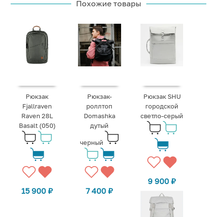
Похожие товары
Рюкзак
Рюкзак-
Рюкзак SHU
Fjallraven
роллтоп
городской
Raven 28L
Domashka
светло-серый
Basalt (050)
дутый
черный
9 900
₽
15 900
₽
7 400
₽