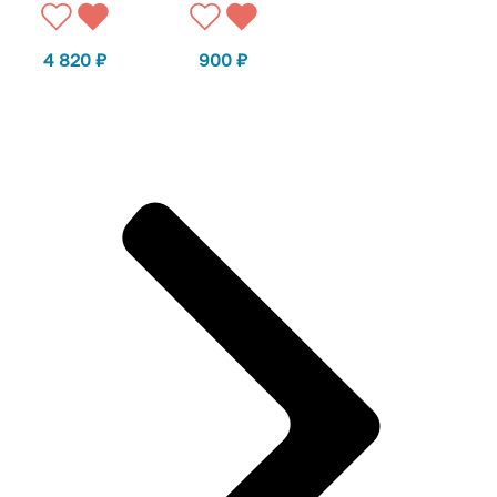
4 820
₽
900
₽