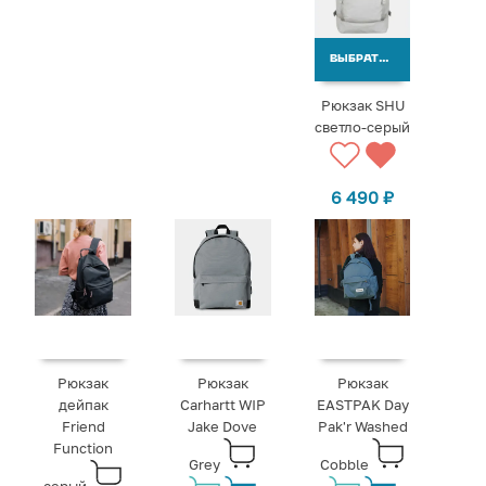
ВЫБРАТЬ ВАРИАНТЫ
Рюкзак SHU
светло-серый
6 490
₽
Рюкзак
Рюкзак
Рюкзак
дейпак
Carhartt WIP
EASTPAK Day
Friend
Jake Dove
Pak'r Washed
Function
Grey
Cobble
серый