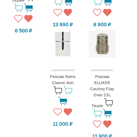
13 990
₽
8 900
₽
6 500
₽
Рюкзак Rains
Рюкзак
Classic Ash
ELLIKER
Cautley Flap
Over 23L
Taupe
11 000
₽
11 900
₽