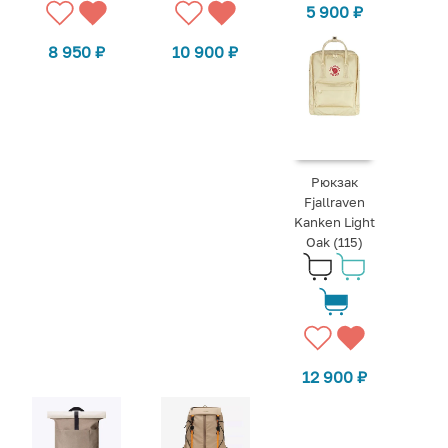
5 900
₽
8 950
₽
10 900
₽
Рюкзак
Fjallraven
Kanken Light
Oak (115)
12 900
₽