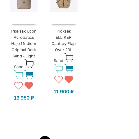
Рюкзак Ucon
Рюкзак
Acrobatics
ELLIKER
Hajo Medium
Cautley Flap
Original Dark
Over 23L
Sand - Light
Sand
Sand
11 900
₽
13 950
₽