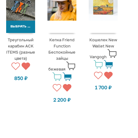
ВЫБРАТЬ ВАРИАНТЫ
Треугольный
Кепка Friend
Кошелек New
карабин ACK
Function
Wallet New
ITEMS (разные
Беспокойные
Vangogh
цвета)
зайцы
бежевая
850
₽
1 700
₽
2 200
₽