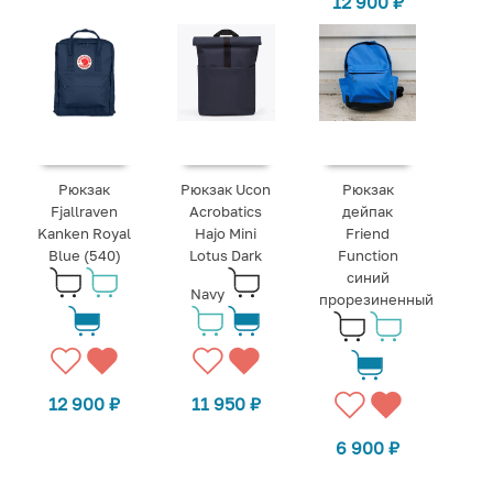
12 900
₽
Рюкзак
Рюкзак Ucon
Рюкзак
Fjallraven
Acrobatics
дейпак
Kanken Royal
Hajo Mini
Friend
Blue (540)
Lotus Dark
Function
синий
Navy
прорезиненный
12 900
₽
11 950
₽
6 900
₽