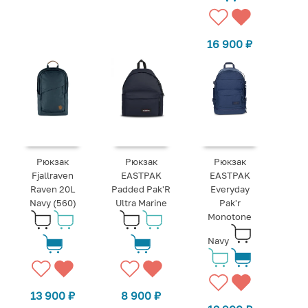
16 900
₽
Рюкзак
Рюкзак
Рюкзак
Fjallraven
EASTPAK
EASTPAK
Raven 20L
Padded Pak'R
Everyday
Navy (560)
Ultra Marine
Pak'r
Monotone
Navy
13 900
₽
8 900
₽