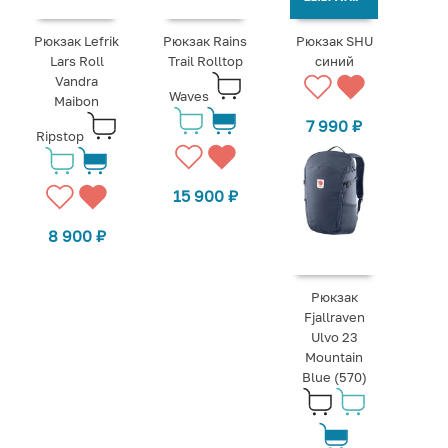
Рюкзак Lefrik
Рюкзак Rains
Рюкзак SHU
Lars Roll
Trail Rolltop
синий
Vandra
Waves
Maibon
7 990
₽
Ripstop
15 900
₽
8 900
₽
Рюкзак
Fjallraven
Ulvo 23
Mountain
Blue (570)