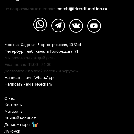
merch@friendfunction.ru
по вопросам опта и мерча:
Москва, Садовая-Черногрязская, 13/3c1
Петербург
,
наб. канала Грибоедова, 71
Мы работаем каждый день
Ежедневно: 11:00 - 21:00
Доставляем по всей России и зарубеж
Написать нам в WhatsApp
Написать нам в Telegram
О нас
Контакты
Магазины
Личный кабинет
Делаем мерч
Лукбуки