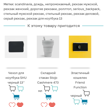
Метки:
scandinavia
,
дождь
,
непромокаемый
,
рюкзак мужской
,
рюкзак женский
,
дорогие рюкзаки
,
роллтоп
,
serious_backpack
,
стильный мужской рюкзак
,
стильный рюкзак
,
рюкзак деловой
,
серый рюкзак
,
рюкзак для ноутбука 13
К этому товару пригодится
Чехол для
Складной
Эластичный
ноутбука SHU
стакан Stojo
кошелек
черный 13''
Cashmere 473
Friend
Function
мл
черный