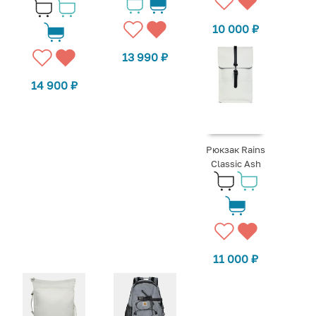
10 000
₽
13 990
₽
14 900
₽
Рюкзак Rains
Classic Ash
11 000
₽