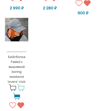
2 990
₽
2 280
₽
900
₽
Бейсболка
Faded с
вышивкой
boring
weekend
lovers' club