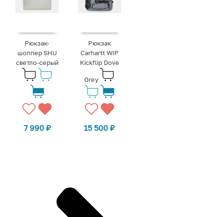
Рюкзак-
Рюкзак
шоппер SHU
Carhartt WIP
светло-серый
Kickflip Dove
Grey
7 990
₽
15 500
₽