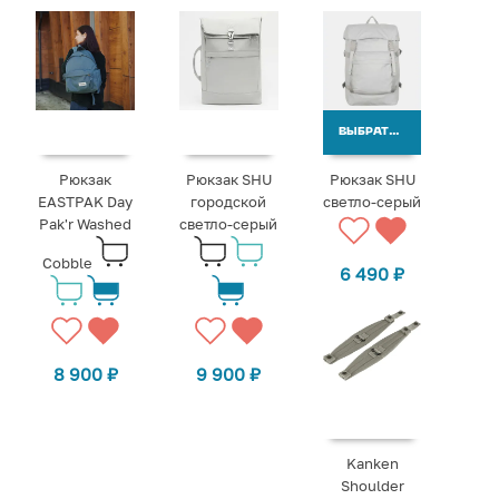
ВЫБРАТЬ ВАРИАНТЫ
Рюкзак
Рюкзак SHU
Рюкзак SHU
EASTPAK Day
городской
светло-серый
Pak'r Washed
светло-серый
Cobble
6 490
₽
8 900
₽
9 900
₽
Kanken
Shoulder