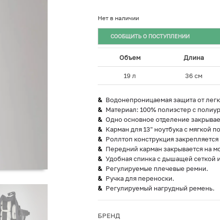
Нет в наличии
СООБЩИТЬ О ПОСТУПЛЕНИИ
Объем
Длина
19 л
36 см
Водонепроницаемая защита от легк
Материал: 100% полиэстер с полиу
Одно основное отделение закрывае
Карман для 13" ноутбука с мягкой п
Роллтоп конструкция закрепляется
Передний карман закрывается на м
Удобная спинка с дышащей сеткой и
Регулируемые плечевые ремни.
Ручка для переноски.
Регулируемый нагрудный ремень.
БРЕНД