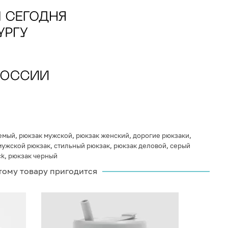
емый
,
рюкзак мужской
,
рюкзак женский
,
дорогие рюкзаки
,
мужской рюкзак
,
стильный рюкзак
,
рюкзак деловой
,
серый
ck
,
рюкзак черный
тому товару пригодится