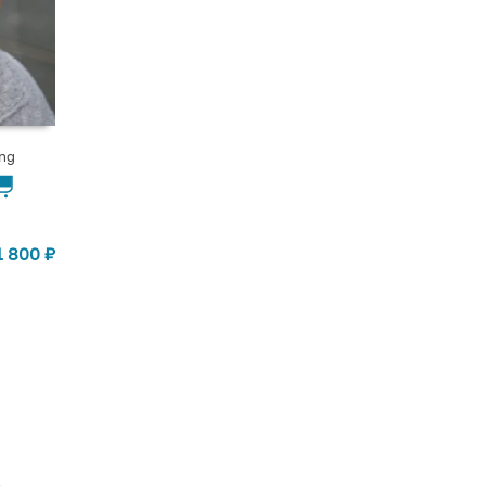
ng
1 800
₽