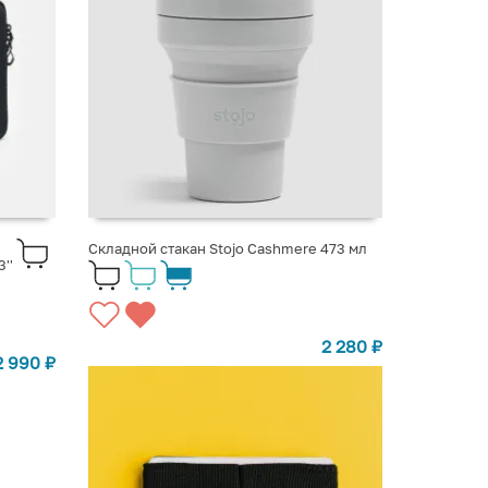
Складной стакан Stojo Cashmere 473 мл
''
2 280
₽
2 990
₽