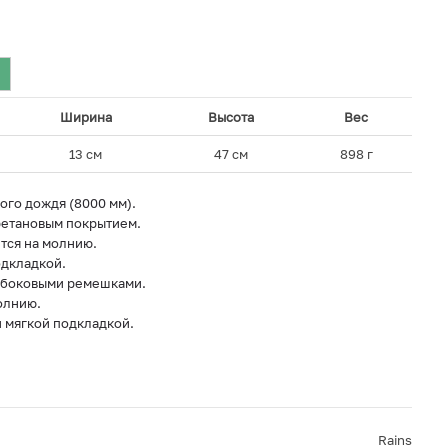
Ширина
Высота
Вес
13 см
47 см
898 г
ого дождя (8000 мм).
ретановым покрытием.
тся на молнию.
одкладкой.
 боковыми ремешками.
олнию.
 мягкой подкладкой.
Rains