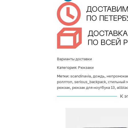
Варианты доставки
Категория:
Рюкзаки
Метки:
scandinavia
,
дождь
,
непромока
роллтоп
,
serious_backpack
,
стильный 
рюкзак
,
рюкзак для ноутбука 13
,
allbla
К э