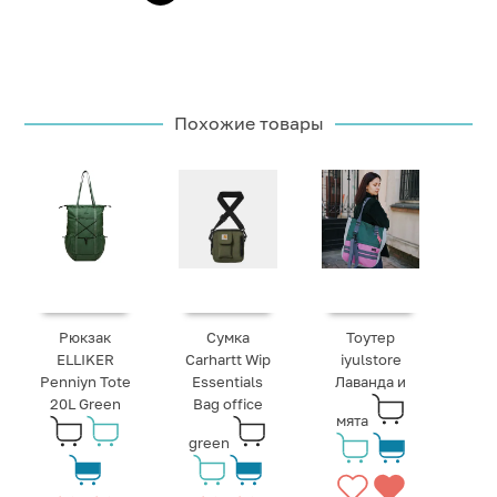
Похожие товары
Рюкзак
Сумка
Тоутер
ELLIKER
Carhartt Wip
iyulstore
Penniyn Tote
Essentials
Лаванда и
20L Green
Bag office
мята
green