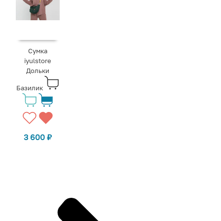
Сумка
iyulstore
Дольки
Базилик
3 600
₽