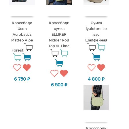
Кроссбоди
Кроссбоди
Сумка
Ucon
сумка
iyulstore Le
Acrobatics
ELLIKER
sac
Matteo Aloe
Nidder Roll
Шалфейная
Top 6L Lime
Forest
6 750
₽
4 800
₽
6 500
₽
Кроссбоди