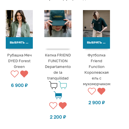
ВЫБРАТЬ ВАРИАНТЫ
ВЫБРАТЬ ВАРИАНТЫ
Рубашка Меч
Кепка FRIEND
Футболка
DYED Forest
FUNCTION
Friend
Green
Departamento
Function
de la
Королевская
tranquilidad
ель с
мухоморчиком
6 900
₽
2 900
₽
2 200
₽