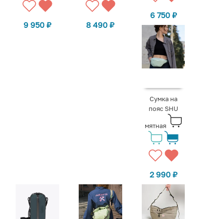
6 750
₽
9 950
₽
8 490
₽
Сумка на
пояс SHU
мятная
2 990
₽