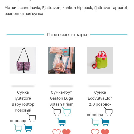
Метки:
scandinavia
,
Fjallraven
,
kanken hip pack
,
fjallraven-apparel
,
разноцветная сумка
Похожие товары
Сумка
Сумка-тоут
Сумка
iyulstore
Gaston Luga
Ecovulva Дог
Baby rolltop
Splash Prism
2.0 розово-
Розовый
зеленая
леопард