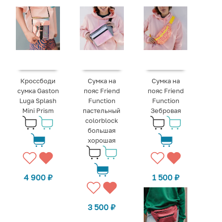
Кроссбоди
Сумка на
Сумка на
сумка Gaston
пояс Friend
пояс Friend
Luga Splash
Function
Function
Mini Prism
пастельный
Зебровая
colorblock
большая
хорошая
4 900
₽
1 500
₽
3 500
₽