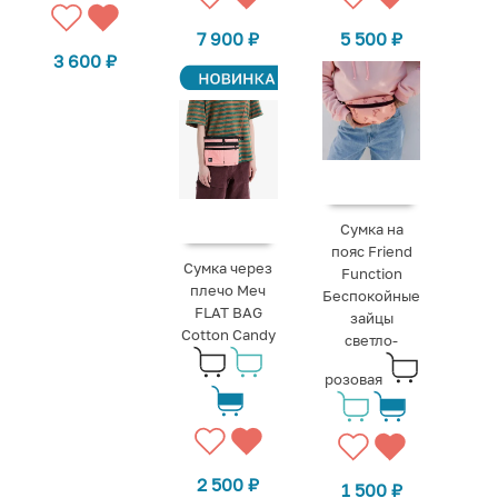
7 900
₽
5 500
₽
3 600
₽
Сумка на
пояс Friend
Сумка через
Function
плечо Меч
Беспокойные
FLAT BAG
зайцы
Cotton Candy
светло-
розовая
2 500
₽
1 500
₽