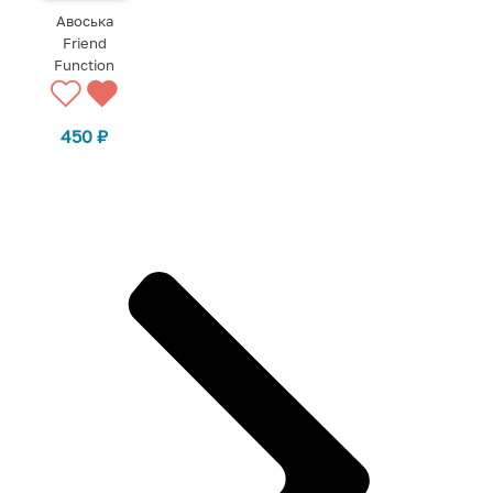
Авоська
Friend
Function
450
₽