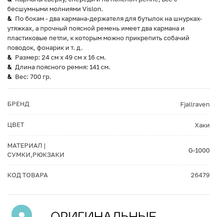
бесшумными молниями Vislon.
По бокам - два кармана-держателя для бутылок на шнурках-
утяжках, а прочный поясной ремень имеет два кармана и
пластиковые петли, к которым можно прикрепить собачий
поводок, фонарик и т. д.
Размер: 24 см x 49 см x 16 см.
Длина поясного ремня: 141 см.
Вес: 700 гр.
БРЕНД
Fjallraven
ЦВЕТ
Хаки
МАТЕРИАЛ |
G-1000
СУМКИ,РЮКЗАКИ
КОД ТОВАРА
26479