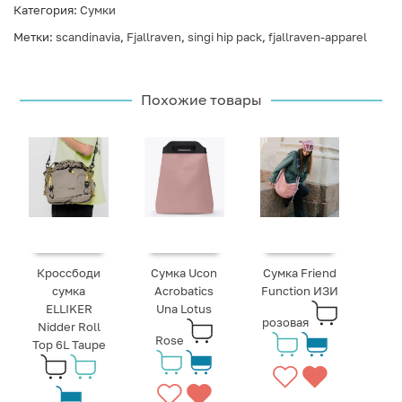
Категория:
Сумки
Метки:
scandinavia
,
Fjallraven
,
singi hip pack
,
fjallraven-apparel
Похожие товары
Кроссбоди
Сумка Ucon
Сумка Friend
сумка
Acrobatics
Function ИЗИ
ELLIKER
Una Lotus
розовая
Nidder Roll
Rose
Top 6L Taupe