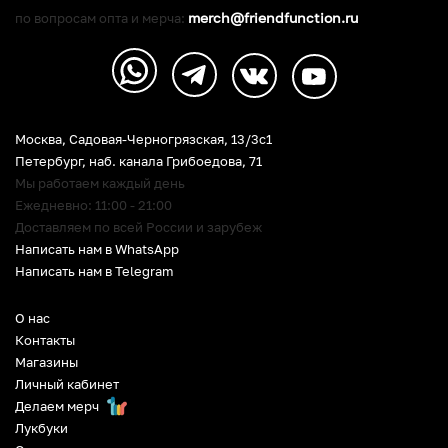
merch@friendfunction.ru
по вопросам опта и мерча:
Москва, Садовая-Черногрязская, 13/3c1
Петербург
,
наб. канала Грибоедова, 71
Мы работаем каждый день
Ежедневно: 11:00 - 21:00
Доставляем по всей России и зарубеж
Написать нам в WhatsApp
Написать нам в Telegram
О нас
Контакты
Магазины
Личный кабинет
Делаем мерч
Лукбуки