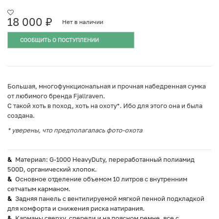
18 000
₽
Нет в наличии
СООБЩИТЬ О ПОСТУПЛЕНИИ
Большая, многофункциональная и прочная набедренная сумка
от любимого бренда Fjallraven.
С такой хоть в поход, хоть на охоту*. Ибо для этого она и была
создана.
* уверены, что предполагалась фото-охота
Материал: G-1000 HeavyDuty, переработанный полиамид
500D, органический хлопок.
Основное отделение объемом 10 литров с внутренним
сетчатым карманом.
Задняя панель с вентилируемой мягкой пенной подкладкой
для комфорта и снижения риска натирания.
Карманы сверху, спереди и на поясном ремне, все с