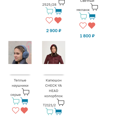
Светлый
2525/28
меланж
2 900
₽
1 800
₽
Теплые
Капюшон
наушники
CHECK YA
HEAD
серые
колорблок
Т2121/2