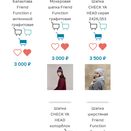
Балаклава
Мохеровая
Шапка
Friend
шапка Friend
CHECK YA
Function с
Function
HEAD серая
антеннкой
графитовая
2426/153
графитовая
3 000
₽
3 500
₽
3 000
₽
Шапка
Шапка
CHECK YA
шерстяная
HEAD
Friend
колорблок
Function