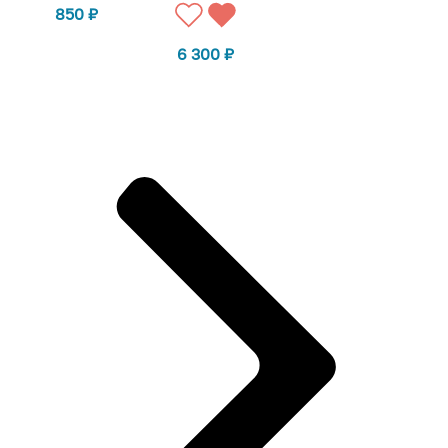
850
₽
6 300
₽