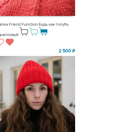
пка Friend Function Будь как голубь
оралловый
2 500
₽