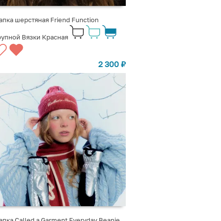
пка шерстяная Friend Function
упной Вязки Красная
2 300
₽
пка Called a Garment Everyday Beanie