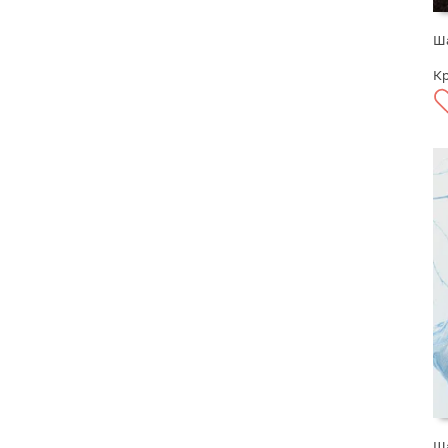
Ша
Кр
Ша