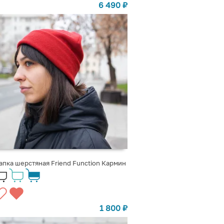
6 490
₽
пка шерстяная Friend Function Кармин
1 800
₽